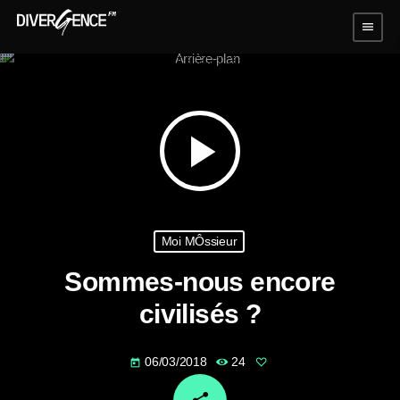
menu
play_arrow
Moi MÔssieur
Sommes-nous encore
civilisés ?
06/03/2018
24
today
email