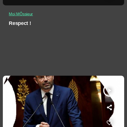
Moi MÔssieur
Respect !
play_arrow