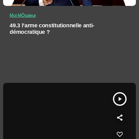
Moi MÔssieur
49.3 l’arme constitutionnelle anti-
démocratique ?
play_arrow