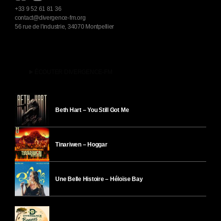
+33 9 52 61 81 36
contact@divergence-fm.org
56 rue de l'industrie, 34070 Montpellier
play_arrow
ÉCOUTER DIVERGENCE-FM
Beth Hart – You Still Got Me
Tinariwen – Hoggar
Une Belle Histoire – Héloïse Bay