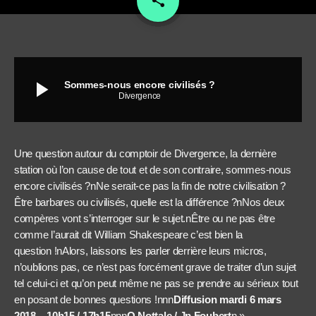
share
play_arrow
Sommes-nous encore civilisés ?
Divergence
Une question autour du comptoir de Divergence, la dernière
station où l’on cause de tout et de son contraire, sommes-nous
encore civilisés ?nNe serait-ce pas la fin de notre civilisation ?
Être barbares ou civilisés, quelle est la différence ?nNos deux
compères vont s’interroger sur le sujet.nÊtre ou ne pas être
comme l’aurait dit William Shakespeare c’est bien la
question !nAlors, laissons les parler derrière leurs micros,
n’oublions pas, ce n’est pas forcément grave de traiter d’un sujet
tel celui-ci et qu’on peut même ne pas se prendre au sérieux tout
en posant de bonnes questions !nnn
Diffusion mardi 6 mars
2018 – 10h15 / 17h15
nnn
O.Nottale / Jp Foubert
n »