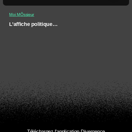
Moi MÔssieur
L’affiche politique…
Téléchargez l'application Divergence