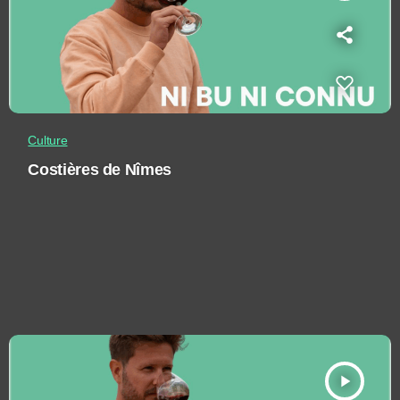
Culture
Costières de Nîmes
play_arrow