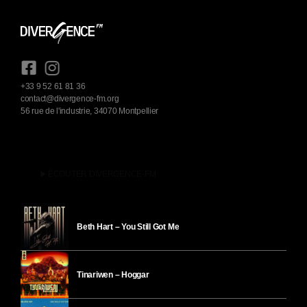
+33 9 52 61 81 36
contact@divergence-fm.org
56 rue de l'industrie, 34070 Montpellier
play_arrow
ÉCOUTER DIVERGENCE-FM
Beth Hart – You Still Got Me
Tinariwen – Hoggar