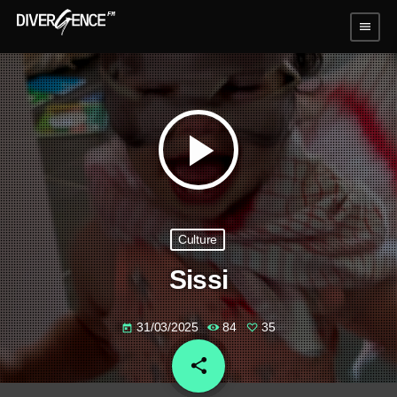
menu
play_arrow
Culture
Sissi
31/03/2025
84
35
today
share
email
35