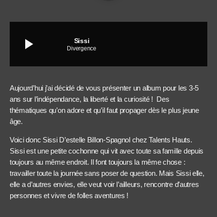
play_arrow
Sissi
Divergence
Aujourd’hui j’ai décidé de vous présenter un album pour les 3-5
ans sur l’indépendance, la liberté et la curiosité ! Des
thématiques qu’on adore et qu’il faut propager dès le plus jeune
âge.
Voici donc Sissi D’estelle Billon-Spagnol chez Talents Hauts.
Sissi est une petite cochonne qui vit avec toute sa famille depuis
toujours au même endroit. Il font toujours la même chose :
travailler toute la journée sans poser de question. Mais Sissi elle,
elle a d’autres envies, elle veut voir l’ailleurs, rencontre d’autres
personnes et vivre de folles aventures !