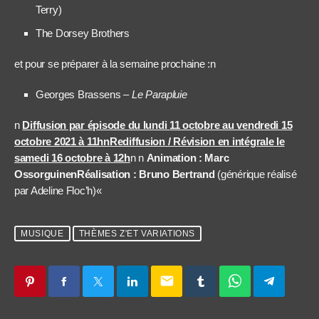
Terry
)
The Dorsey Brothers
et pour se préparer à la semaine prochaine :
n
Georges Brassens –
Le Parapluie
n
Diffusion par épisode du lundi
11 octo
bre au vendredi
15
octobre 2021 à 11hn
Rediffusion / Révision en intégrale le
samedi 16 octobre à 12h
n n
Animation
: Marc
Ossorguinen
Réalisation : Bruno Bertrand
(générique réalisé
par Adeline Floc’h)
«
MUSIQUE
THÈMES Z'ET VARIATIONS
email