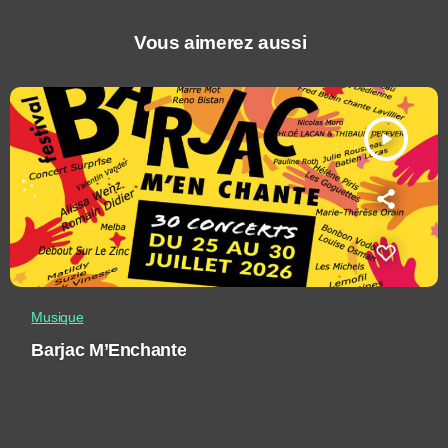
Vous aimerez aussi
play_arrow
Musique
Barjac M’Enchante