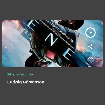
play_arrow
24 notes/seconde
Ludwig Göransson