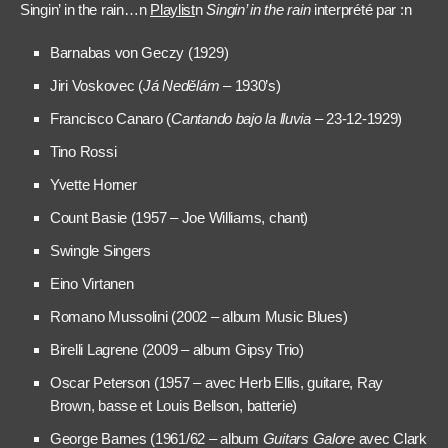
Singin’ in the rain…n
Playlist
n
Singin’ in the rain
interprété par :n
B
arnabas von Geczy
(1929)
Jiri Vo
skovec (
J
á
Ned
ě
l
á
m
–
1930’s)
Francisco Canaro (
Cantando bajo la lluvia
– 23-12-1929)
Tino Rossi
Yvette Horner
Count Basie
(1957 – Joe Williams, chant)
Swingle Singers
Eino Virtanen
Romano Mussolini
(2002 – album Music Blues)
Birelli Lagrene
(2009 – album Gipsy Trio)
Oscar Peterson
(195
7
–
avec Herb Ellis, guitare, Ray
Brown, basse et Louis Bellson, batterie
)
George Barnes
(196
1/62 –
album
Guitars Galore
avec Clark