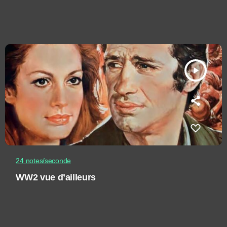
play_arrow
24 notes/seconde
WW2 vue d’ailleurs