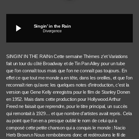
play_arrow
Singin’ in the Rain
Divergence
SINGIN’ IN THE RAINn Cette semaine Thèmes z’et Variations
fait un tour du côté Broadway et de Tin Pan Alley pour un tube
que l’on connaît tous mais que l’on ne connaît pas toujours. En
effet ce que tout me monde a en tête, dans les oreilles, et que l’on
reconnaît rien qu’avec les quelques notes d’introduction, c’est la
version que Gene Kelly enregistra pour le film de Stanley Donen
en 1952. Mais dans cette production pour Hollywood Arthur
Freed ne faisait que reprendre, pour le titre principal, un succès
qui remontait à 1929… et que nombre d’artistes avait repris. Cela
au point que l’on en a presque oublié le nom de celui qui a
composé cette petite chanson qui a conquis le monde : Nacio
Herb Brown.n Nous rembobinons donc et redéroulons le fil de