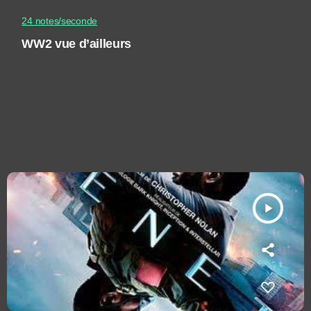
24 notes/seconde
WW2 vue d’ailleurs
play_arrow