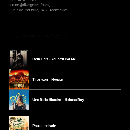
contact@divergence-fm.org
56 rue de l'industrie, 34070 Montpellier
play_arrow
ÉCOUTER DIVERGENCE-FM
Beth Hart – You Still Got Me
Tinariwen – Hoggar
Une Belle Histoire – Héloïse Bay
Pause estivale