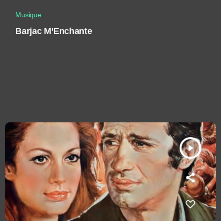
Musique
Barjac M’Enchante
play_arrow