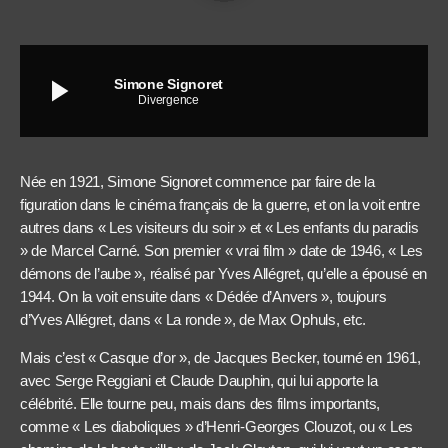
play_arrow
Simone Signoret
Divergence
Née en 1921, Simone Signoret commence par faire de la
figuration dans le cinéma français de la guerre, et on la voit entre
autres dans « Les visiteurs du soir » et « Les enfants du paradis
» de Marcel Carné. Son premier « vrai film » date de 1946, « Les
démons de l’aube », réalisé par Yves Allégret, qu’elle a épousé en
1944. On la voit ensuite dans « Dédée d’Anvers », toujours
d’Yves Allégret, dans « La ronde », de Max Ophuls, etc.
Mais c’est « Casque d’or », de Jacques Becker, tourné en 1961,
avec Serge Reggiani et Claude Dauphin, qui lui apporte la
célébrité. Elle tourne peu, mais dans des films importants,
comme « Les diaboliques » d’Henri-Georges Clouzot, ou « Les