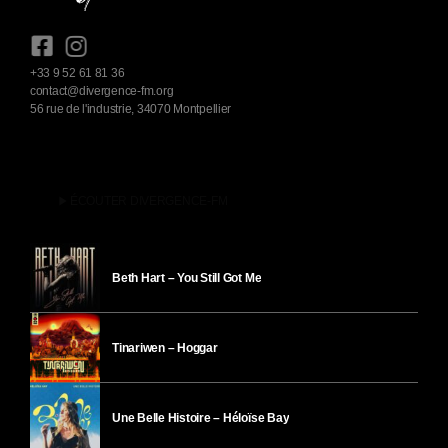
+33 9 52 61 81 36
contact@divergence-fm.org
56 rue de l'industrie, 34070 Montpellier
play_arrow
ÉCOUTER DIVERGENCE-FM
Beth Hart – You Still Got Me
Tinariwen – Hoggar
Une Belle Histoire – Héloïse Bay