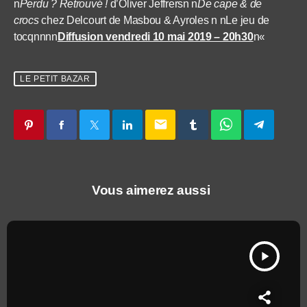
n
Perdu ? Retrouvé !
d’Oliver Jeffrersn n
De cape & de
crocs
chez Delcourt de Masbou & Ayroles n nLe jeu de
tocqnnnn
Diffusion vendredi 10 mai 2019 – 20h30
n
«
LE PETIT BAZAR
email
Vous aimerez aussi
play_arrow