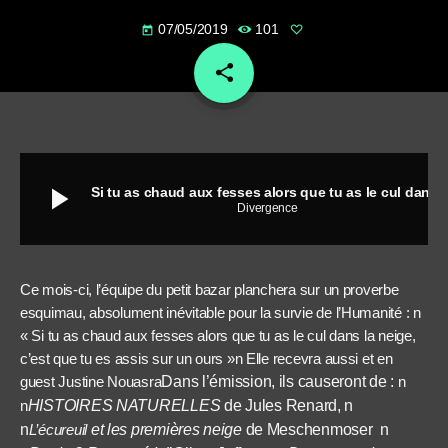
07/05/2019
101
today
share
email
play_arrow
Si tu as chaud aux fesses alors que tu as le cul dans la neige, c’est que tu es assis sur un ours
Divergence
Ce mois-ci, l’équipe du petit bazar planchera sur un proverbe
esquimau, absolument inévitable pour la survie de l’Humanité : n
« Si tu as chaud aux fesses alors que tu as le cul dans la neige,
c’est que tu es assis sur un ours »n
Elle recevra aussi et en
guest Justine Nouasra
Dans l’émission, ils causeront de :
n
n
HISTOIRES NATURELLES
de Jules Renard, n
n
L’écureuil
et les premières neige
de Meschenmoser n