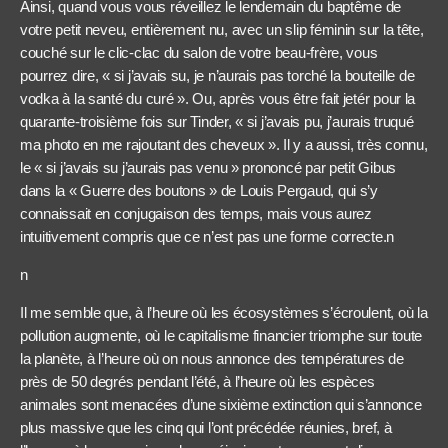
Ainsi, quand vous vous réveillez le lendemain du baptême de
votre petit neveu, entièrement nu, avec un slip féminin sur la tête,
couché sur le clic-clac du salon de votre beau-frère, vous
pourrez dire, « si j’avais su, je n’aurais pas torché la bouteille de
vodka à la santé du curé ». Ou, après vous être fait jetér pour la
quarante-troisième fois sur Tinder, « si j’avais pu, j’aurais truqué
ma photo en me rajoutant des cheveux ». Il y a aussi, très connu,
le « si j’avais su j’aurais pas venu » prononcé par petit Gibus
dans la « Guerre des boutons » de Louis Pergaud, qui s’y
connaissait en conjugaison des temps, mais vous aurez
intuitivement compris que ce n’est pas une forme correcte.n
n
Il me semble que, à l’heure où les écosystèmes s’écroulent, où la
pollution augmente, où le capitalisme financier triomphe sur toute
la planète, à l’heure où on nous annonce des températures de
près de 50 degrés pendant l’été, à l’heure où les espèces
animales sont menacées d’une sixième extinction qui s’annonce
plus massive que les cinq qui l’ont précédée réunies, bref, à