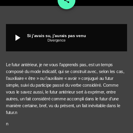
share
play_arrow
Si j’avais su, j’aurais pas venu
Divergence
Le futur antérieur, je ne vous l’apprends pas, est un temps
composé du mode indicatif, qui se construit avec, selon les cas,
l’auxiliaire « être » ou l’auxiliaire « avoir » conjugué au futur
simple, suivi du participe passé du verbe considéré. Comme
vous le savez aussi, le futur antérieur sert à exprimer, entre
autres, un fait considéré comme accompli dans le futur d’une
manière certaine, bref, vu du présent, un fait inévitable dans le
futur.n
n