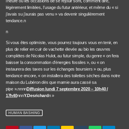
l’heure où les occasions de se réjouir sont, comment dire,
légèrement limitées, l’usage du futur antérieur, et même du « si
j’avais su j’aurais pas venu » va devenir singulièrement
tendance.n
n
Si vous êtes optimiste, vous pourrez toujours vous en tenir, en
plus de relier en cuir de vachette élevée au bio les œuvres
complètes de Nicolas Hulot, au futur simple, du genre « on fera
baisser la consommation d’énergies fossiles », ou « on
instaurera des taxes sur les échanges boursiers » ou, plus
tendance encore, « on installera des toilettes sèches dans notre
maison du Lubéron dès que mamie aura cassé sa
pipe ».nnnn
Diffusion lundi 7 septembre 2020 – 10h40 /
17h40
nnn
Y.Desrichard
n »
HUMAN BASHING