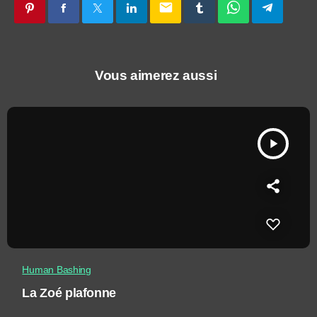
email
Vous aimerez aussi
play_arrow
Human Bashing
La Zoé plafonne