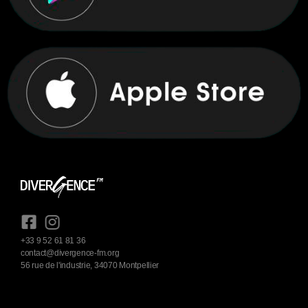
+33 9 52 61 81 36
contact@divergence-fm.org
56 rue de l'industrie, 34070 Montpellier