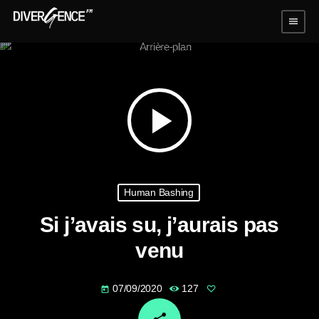
menu
play_arrow
Human Bashing
Si j’avais su, j’aurais pas
venu
07/09/2020
127
today
email