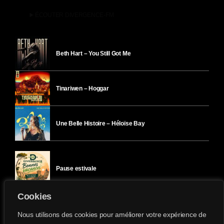
play_arrow
ÉCOUTER DIVERGENCE-FM
Beth Hart – You Still Got Me
Tinariwen – Hoggar
Une Belle Histoire – Héloïse Bay
Pause estivale
Cookies
Ici l’Ombre – mercredi 29 juillet
Nous utilisons des cookies pour améliorer votre expérience de