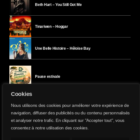
Beth Hart – You Still Got Me
Tinariwen – Hoggar
Une Belle Histoire – Héloïse Bay
Pause estivale
Cookies
Ici l’Ombre – mercredi 29 juillet
Nous utilisons des cookies pour améliorer votre expérience de
navigation, diffuser des publicités ou du contenu personnalisés
et analyser notre trafic. En cliquant sur "Accepter tout", vous
Ici l’Ombre – mardi 28 juillet
consentez à notre utilisation des cookies.
Divergence-FM © 2022 Tous droits réservés.
Confidentialité
&
Mentions Légales
.