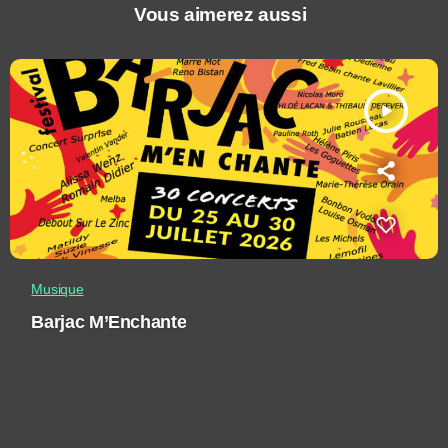
Vous aimerez aussi
play_arrow
Musique
Barjac M’Enchante