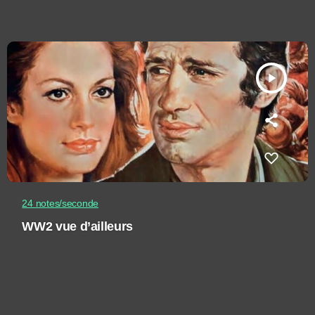
play_arrow
24 notes/seconde
WW2 vue d’ailleurs