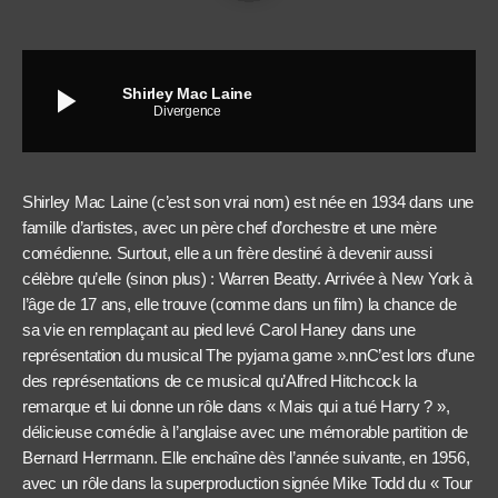
play_arrow
Shirley Mac Laine
Divergence
Shirley Mac Laine (c’est son vrai nom) est née en 1934 dans une
famille d’artistes, avec un père chef d’orchestre et une mère
comédienne. Surtout, elle a un frère destiné à devenir aussi
célèbre qu’elle (sinon plus) : Warren Beatty. Arrivée à New York à
l’âge de 17 ans, elle trouve (comme dans un film) la chance de
sa vie en remplaçant au pied levé Carol Haney dans une
représentation du musical The pyjama game ».nnC’est lors d’une
des représentations de ce musical qu’Alfred Hitchcock la
remarque et lui donne un rôle dans « Mais qui a tué Harry ? »,
délicieuse comédie à l’anglaise avec une mémorable partition de
Bernard Herrmann. Elle enchaîne dès l’année suivante, en 1956,
avec un rôle dans la superproduction signée Mike Todd du « Tour