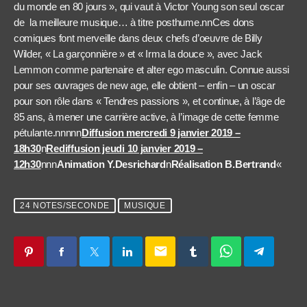
du monde en 80 jours », qui vaut à Victor Young son seul oscar
de la meilleure musique… à titre posthume.nnCes dons
comiques font merveille dans deux chefs d’oeuvre de Billy
Wilder, « La garçonnière » et « Irma la douce », avec Jack
Lemmon comme partenaire et alter ego masculin. Connue aussi
pour ses ouvrages de new age, elle obtient – enfin – un oscar
pour son rôle dans « Tendres passions », et continue, à l’âge de
85 ans, à mener une carrière active, à l’image de cette femme
pétulante.nnnnn
Diffusion mercredi 9 janvier 2019 –
18h30
n
Rediffusion jeudi 10 janvier 2019 –
12h30
nnn
Animation Y.Desrichard
n
Réalisation B.Bertrand
«
24 NOTES/SECONDE
MUSIQUE
email