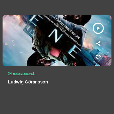
play_arrow
24 notes/seconde
Ludwig Göransson