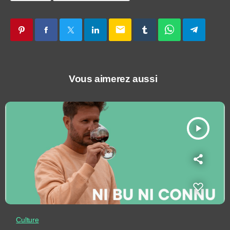
email
Vous aimerez aussi
play_arrow
Culture