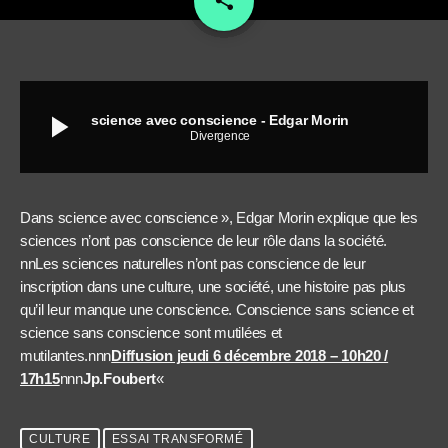
share
play_arrow
science avec conscience - Edgar Morin
Divergence
Dans science avec conscience », Edgar Morin explique que les
sciences n’ont pas conscience de leur rôle dans la société.
nnLes sciences naturelles n’ont pas conscience de leur
inscription dans une culture, une société, une histoire pas plus
qu’il leur manque une conscience. Conscience sans science et
science sans conscience sont mutilées et
mutilantes.nnn
Diffusion jeudi 6 décembre 2018 – 10h20 /
17h15
nnn
Jp.Foubert
«
CULTURE
ESSAI TRANSFORMÉ