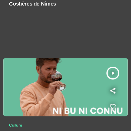
Costières de Nîmes
play_arrow
Culture