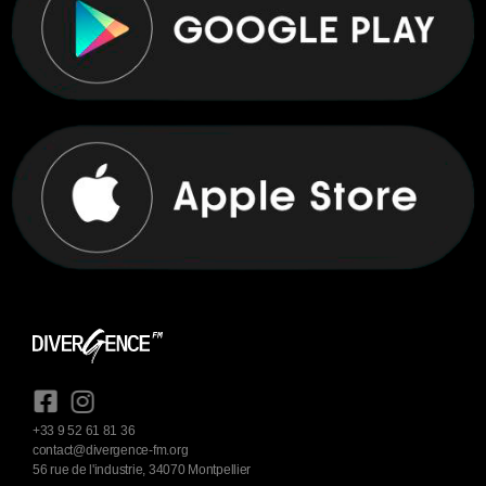
+33 9 52 61 81 36
contact@divergence-fm.org
56 rue de l'industrie, 34070 Montpellier