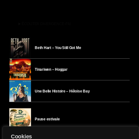
play_arrow
ÉCOUTER DIVERGENCE-FM
Beth Hart – You Still Got Me
Tinariwen – Hoggar
Une Belle Histoire – Héloïse Bay
Pause estivale
Cookies