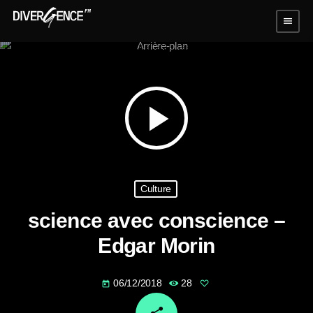
menu
play_arrow
Culture
science avec conscience –
Edgar Morin
06/12/2018
28
today
email