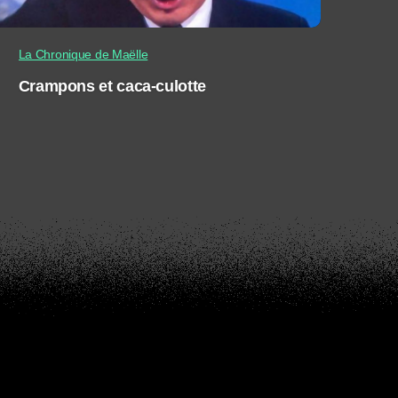
La Chronique de Maëlle
Crampons et caca-culotte