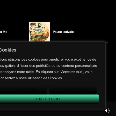
Got Me
Pause estivale
Cookies
Ici l’Ombre – mercredi 29 juillet
Nous utilisons des cookies pour améliorer votre expérience de
navigation, diffuser des publicités ou du contenu personnalisés
share
email
et analyser notre trafic. En cliquant sur "Accepter tout", vous
éloïse Bay
Ici l’Ombre – mardi 28 juillet
consentez à notre utilisation des cookies.
EN SAVOIR PLUS
TOUT REFUSER
TOUT ACCEPTER
volume_up