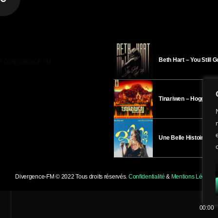
Beth Hart – You Still 
R DIVERGENCE-FM
Tinariwen – Hoggar
Une Belle Histoire – H
Divergence-FM © 2022 Tous droits réservés.
Confidentialité
&
Mentions Légales
.
00:00