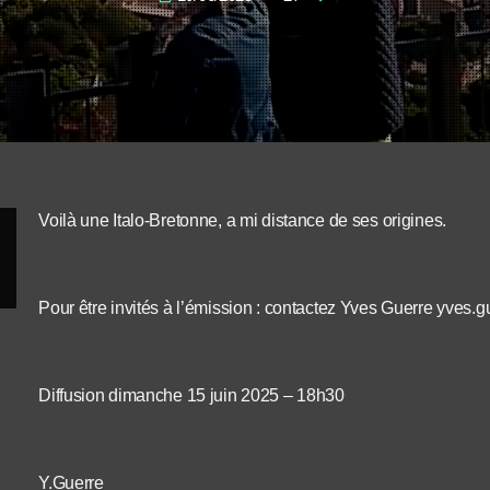
Voilà une Italo-Bretonne, a mi distance de ses origines.
Pour être invités à l’émission : contactez Yves Guerre yves.
Diffusion dimanche 15 juin 2025 – 18h30
Y.Guerre