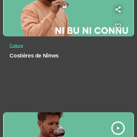
Culture
Costières de Nîmes
play_arrow