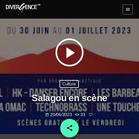
menu
play_arrow
Culture
Salagou en scène
20/06/2023
33
today
share
email