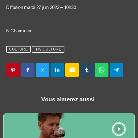
Diffusion mardi 27 juin 2023 – 10h30
N.Charmetant
CULTURE
ITW CULTURE
email
Vous aimerez aussi
play_arrow