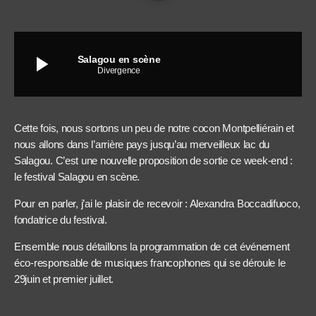
play_arrow
Salagou en scène
Divergence
Cette fois, nous sortons un peu de notre cocon Montpelliérain et
nous allons dans l’arrière pays jusqu’au merveilleux lac du
Salagou. C’est une nouvelle proposition de sortie ce week-end :
le festival Salagou en scène.
Pour en parler, j’ai le plaisir de recevoir : Alexandra Boccadifuoco,
fondatrice du festival.
Ensemble nous détaillons la programmation de cet événement
éco-responsable de musiques francophones qui se déroule le
29juin et premier juillet.