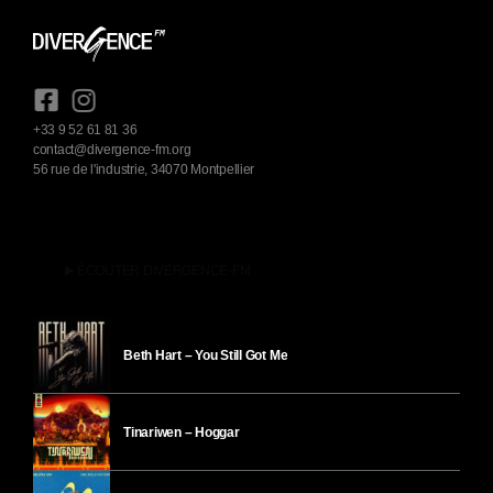
+33 9 52 61 81 36
contact@divergence-fm.org
56 rue de l'industrie, 34070 Montpellier
play_arrow
ÉCOUTER DIVERGENCE-FM
Beth Hart – You Still Got Me
Tinariwen – Hoggar