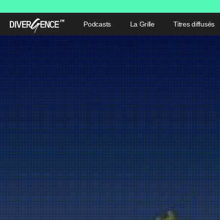
Podcasts
La Grille
Titres diffusés