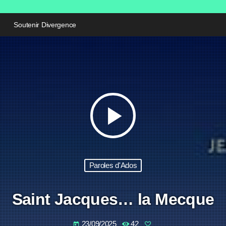
Soutenir Divergence
play_arrow
Paroles d'Ados
Saint Jacques… la Mecque
23/09/2025
42
today