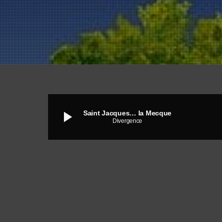
play_arrow
Saint Jacques… la Mecque
Divergence