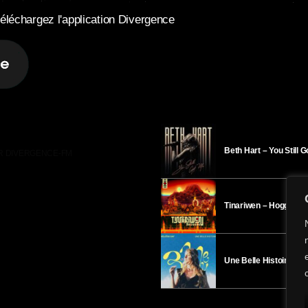
éléchargez l'application Divergence
Beth Hart – You Still 
R DIVERGENCE-FM
Tinariwen – Hoggar
Une Belle Histoire – H