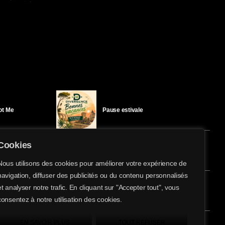
Got Me
Pause estivale
Cookies
Ici l’Ombre – mercredi 29 juillet
Nous utilisons des cookies pour améliorer votre expérience de
navigation, diffuser des publicités ou du contenu personnalisés
share
email
et analyser notre trafic. En cliquant sur "Accepter tout", vous
éloïse Bay
Ici l’Ombre – mardi 28 juillet
consentez à notre utilisation des cookies.
EN SAVOIR PLUS
TOUT REFUSER