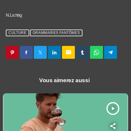
N.Lichtig
CULTURE
GRAMMAIRES FANTÔMES
email
Vous aimerez aussi
play_arrow