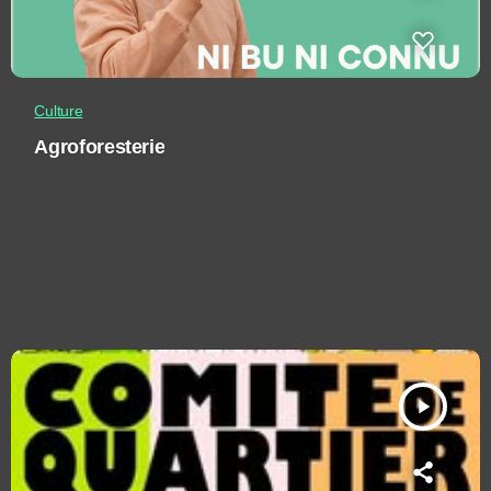
Culture
Agroforesterie
play_arrow