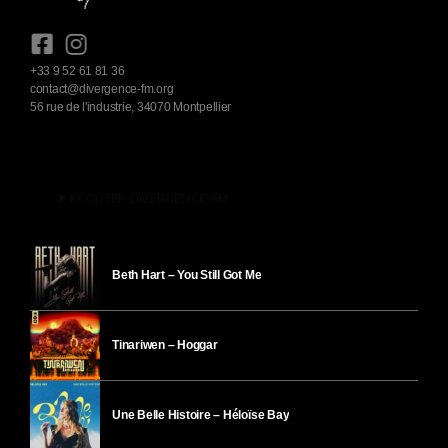
+33 9 52 61 81 36
contact@divergence-fm.org
56 rue de l'industrie, 34070 Montpellier
play_arrow
ÉCOUTER DIVERGENCE-FM
Beth Hart – You Still Got Me
Tinariwen – Hoggar
Une Belle Histoire – Héloïse Bay