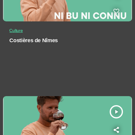
Culture
Costières de Nîmes
play_arrow