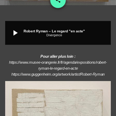
share
5
play_arrow
Robert Ryman – Le regard "en acte"
Divergence
Pour aller plus loin :
https://www.musee-orangerie.fr/fr/agenda/expositions/robert-
ryman-le-regard-en-acte
https://www.guggenheim.org/artwork/artist/Robert-Ryman