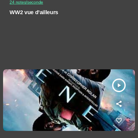
24 notes/seconde
WW2 vue d’ailleurs
play_arrow