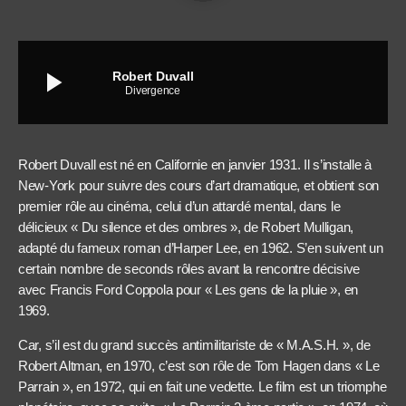
play_arrow
Robert Duvall
Divergence
Robert Duvall est né en Californie en janvier 1931. Il s’installe à
New-York pour suivre des cours d’art dramatique, et obtient son
premier rôle au cinéma, celui d’un attardé mental, dans le
délicieux « Du silence et des ombres », de Robert Mulligan,
adapté du fameux roman d’Harper Lee, en 1962. S’en suivent un
certain nombre de seconds rôles avant la rencontre décisive
avec Francis Ford Coppola pour « Les gens de la pluie », en
1969.
Car, s’il est du grand succès antimilitariste de « M.A.S.H. », de
Robert Altman, en 1970, c’est son rôle de Tom Hagen dans « Le
Parrain », en 1972, qui en fait une vedette. Le film est un triomphe