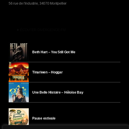
56 rue de l'industrie, 34070 Montpellier
play_arrow
ÉCOUTER DIVERGENCE-FM
Beth Hart – You Still Got Me
Tinariwen – Hoggar
Une Belle Histoire – Héloïse Bay
Pause estivale