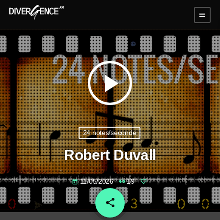
menu
play_arrow
24 notes/seconde
Robert Duvall
11/05/2026
19
today
share
email