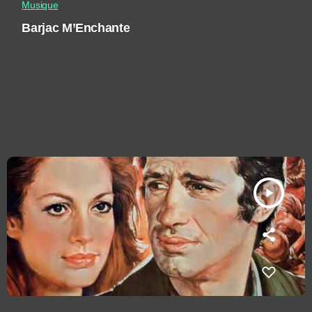
Musique
Barjac M’Enchante
play_arrow