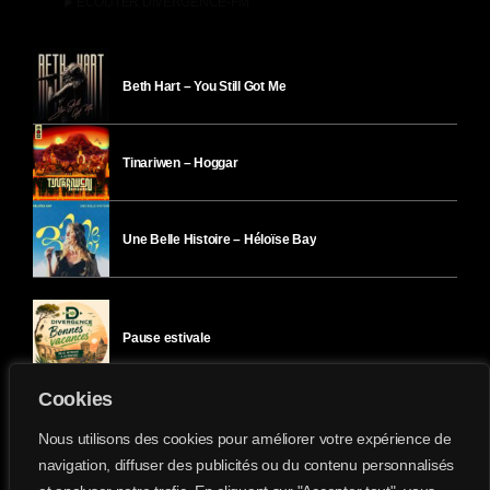
play_arrow
ÉCOUTER DIVERGENCE-FM
Beth Hart – You Still Got Me
Tinariwen – Hoggar
Une Belle Histoire – Héloïse Bay
Pause estivale
Cookies
Ici l’Ombre – mercredi 29 juillet
Nous utilisons des cookies pour améliorer votre expérience de
navigation, diffuser des publicités ou du contenu personnalisés