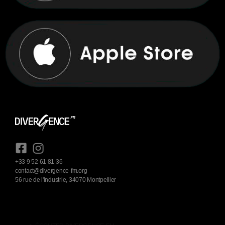
+33 9 52 61 81 36
contact@divergence-fm.org
56 rue de l'industrie, 34070 Montpellier