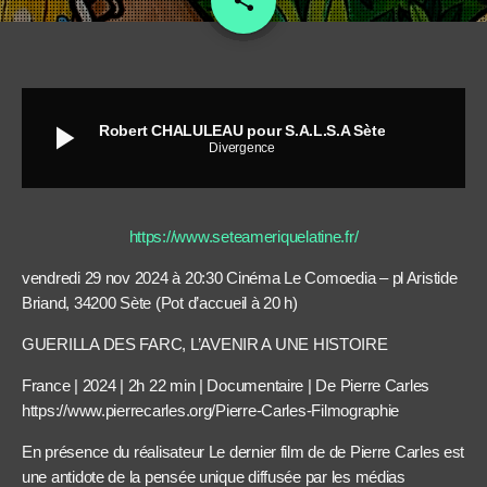
share
1
play_arrow
Robert CHALULEAU pour S.A.L.S.A Sète
Divergence
https://www.seteameriquelatine.fr/
vendredi 29 nov 2024 à 20:30 Cinéma Le Comoedia – pl Aristide
Briand, 34200 Sète (Pot d’accueil à 20 h)
GUERILLA DES FARC, L’AVENIR A UNE HISTOIRE
France | 2024 | 2h 22 min | Documentaire | De Pierre Carles
https://www.pierrecarles.org/Pierre-Carles-Filmographie
En présence du réalisateur Le dernier film de de Pierre Carles est
une antidote de la pensée unique diffusée par les médias