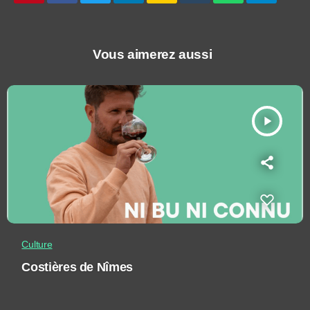
Vous aimerez aussi
play_arrow
Culture
Costières de Nîmes