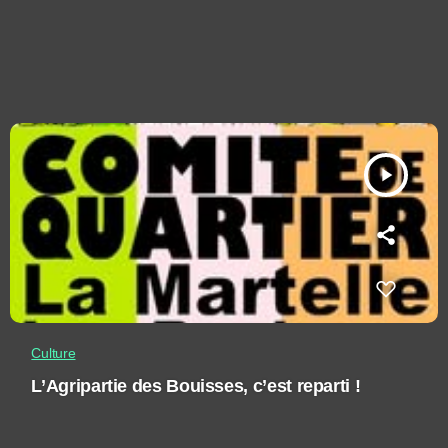
play_arrow
Culture
L’Agripartie des Bouisses, c’est reparti !