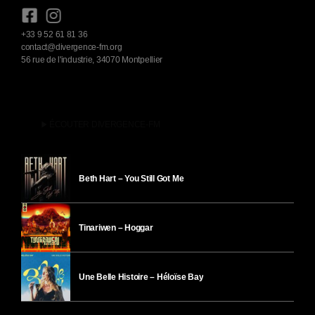
+33 9 52 61 81 36
contact@divergence-fm.org
56 rue de l'industrie, 34070 Montpellier
play_arrow
ÉCOUTER DIVERGENCE-FM
Beth Hart – You Still Got Me
Tinariwen – Hoggar
Une Belle Histoire – Héloïse Bay