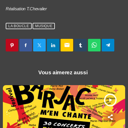
Réalisation T.Chevalier
LA BOUCLE
MUSIQUE
email
Vous aimerez aussi
play_arrow