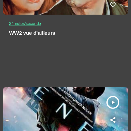
24 notes/seconde
WW2 vue d’ailleurs
play_arrow