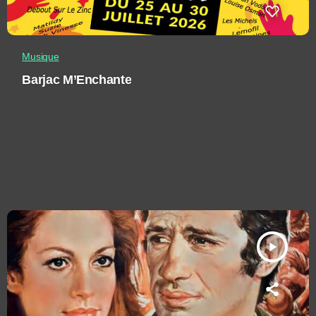
Musique
Barjac M’Enchante
play_arrow