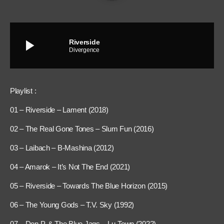
play_arrow
Riverside
Divergence
Playlist :
01 – Riverside – Lament (2018)
02 – The Real Gone Tones – Slum Fun (2016)
03 – Laibach – B-Mashina (2012)
04 – Amarok – It’s Not The End (2021)
05 – Riverside – Towards The Blue Horizon (2015)
06 – The Young Gods – T.V. Sky (1992)
07 – Don P. & The Blue Jags – Lu-Town (2022)