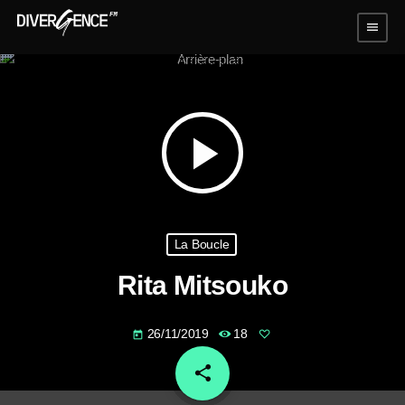
menu
play_arrow
La Boucle
Rita Mitsouko
26/11/2019
18
today
share
email