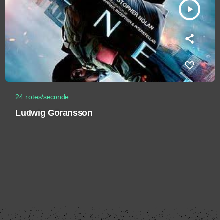
play_arrow
24 notes/seconde
Ludwig Göransson