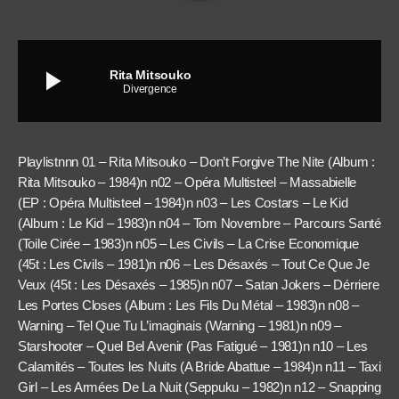
play_arrow
Rita Mitsouko
Divergence
Playlistnnn 01 – Rita Mitsouko – Don’t Forgive The Nite (Album :
Rita Mitsouko – 1984)n n02 – Opéra Multisteel – Massabielle
(EP : Opéra Multisteel – 1984)n n03 – Les Costars – Le Kid
(Album : Le Kid – 1983)n n04 – Tom Novembre – Parcours Santé
(Toile Cirée – 1983)n n05 – Les Civils – La Crise Economique
(45t : Les Civils – 1981)n n06 – Les Désaxés – Tout Ce Que Je
Veux (45t : Les Désaxés – 1985)n n07 – Satan Jokers – Dérriere
Les Portes Closes (Album : Les Fils Du Métal – 1983)n n08 –
Warning – Tel Que Tu L’imaginais (Warning – 1981)n n09 –
Starshooter – Quel Bel Avenir (Pas Fatigué – 1981)n n10 – Les
Calamités – Toutes les Nuits (A Bride Abattue – 1984)n n11 – Taxi
Girl – Les Armées De La Nuit (Seppuku – 1982)n n12 – Snapping