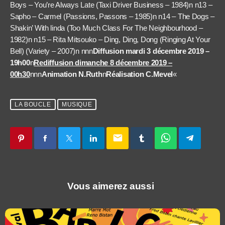
Boys – You’re Always Late (Taxi Driver Business – 1984)n n13 –
Sapho – Carmel (Passions, Passons – 1985)n n14 – The Dogs –
Shakin’ With linda (Too Much Class For The Neighbourhood –
1982)n n15 – Rita Mitsouko – Ding, Ding, Dong (Ringing At Your
Bell) (Variety – 2007)n nnn
Diffusion mardi 3 décembre 2019 –
19h00
n
Rediffusion dimanche 8 décembre 2019 –
00h30
nnn
Animation N.Ruth
n
Réalisation C.Mevel
«
LA BOUCLE
MUSIQUE
email
Vous aimerez aussi