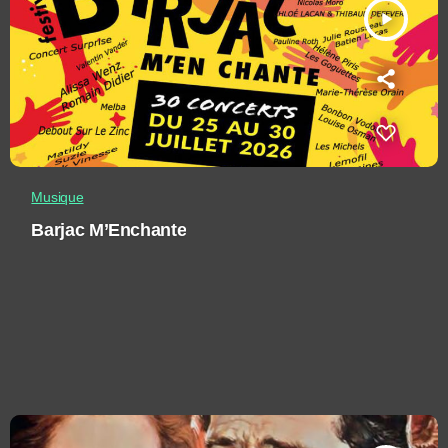
play_arrow
Musique
Barjac M’Enchante