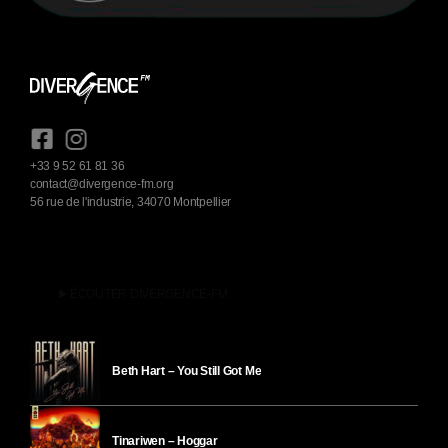
+33 9 52 61 81 36
contact@divergence-fm.org
56 rue de l'industrie, 34070 Montpellier
play_arrow
ÉCOUTER DIVERGENCE-FM
Beth Hart – You Still Got Me
Tinariwen – Hoggar