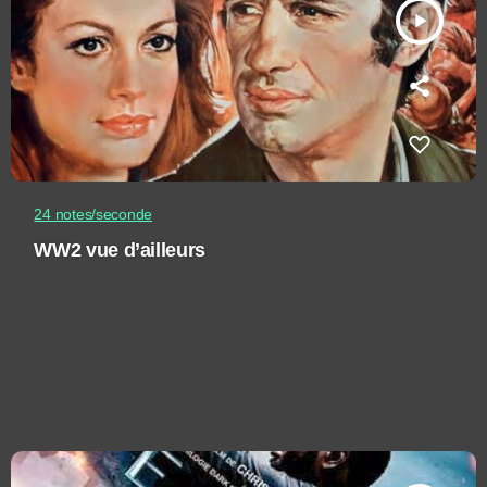
play_arrow
24 notes/seconde
WW2 vue d’ailleurs