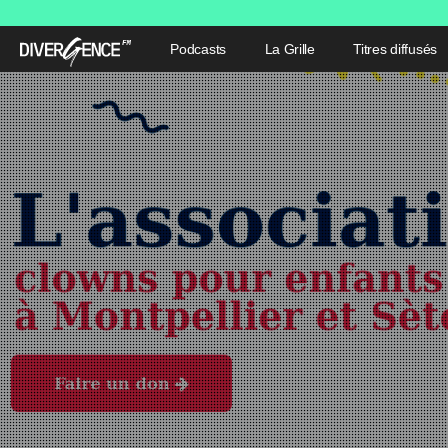
Podcasts
La Grille
Titres diffusés