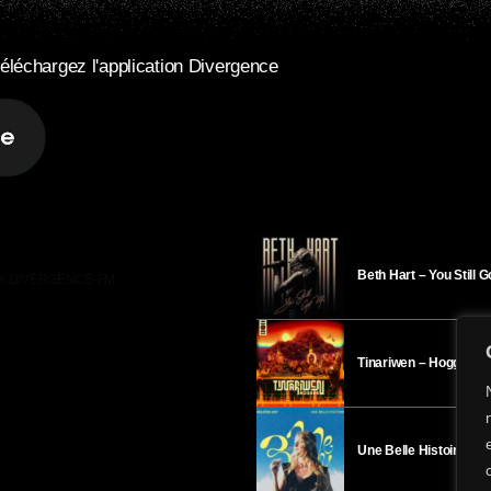
éléchargez l'application Divergence
Beth Hart – You Still 
R DIVERGENCE-FM
Tinariwen – Hoggar
Une Belle Histoire – H