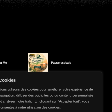
Got Me
Pause estivale
Cookies
Ici l’Ombre – mercredi 29 juillet
Nous utilisons des cookies pour améliorer votre expérience de
navigation, diffuser des publicités ou du contenu personnalisés
share
email
et analyser notre trafic. En cliquant sur "Accepter tout", vous
2
éloïse Bay
Ici l’Ombre – mardi 28 juillet
consentez à notre utilisation des cookies.