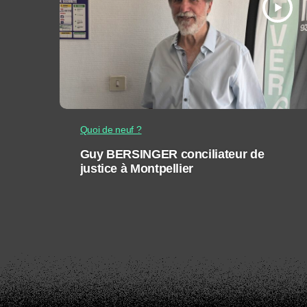
play_arrow
Quoi de neuf ?
Guy BERSINGER conciliateur de
justice à Montpellier