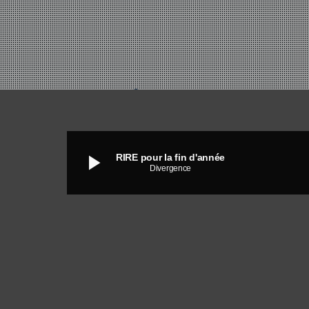
play_arrow
RIRE pour la fin d'année
Divergence