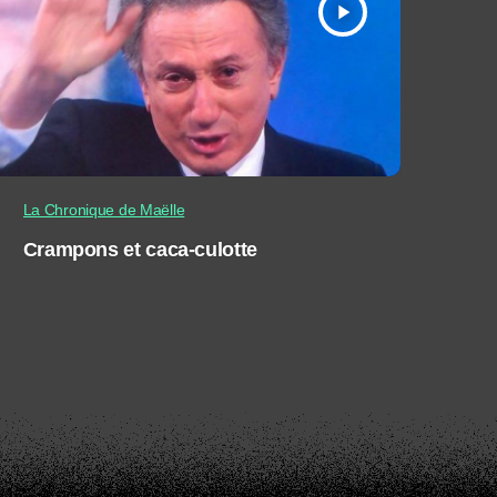
play_arrow
La Chronique de Maëlle
Crampons et caca-culotte