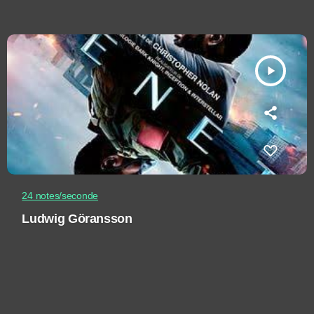
play_arrow
24 notes/seconde
Ludwig Göransson