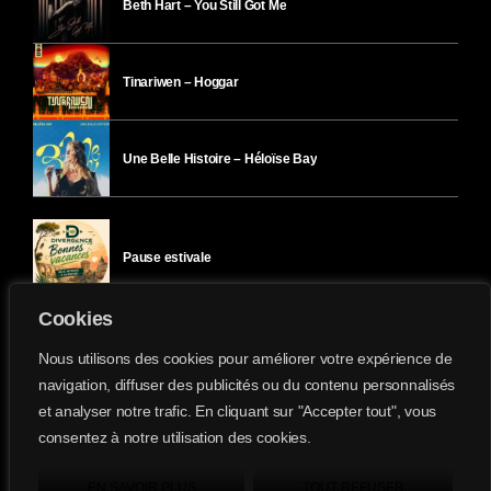
Beth Hart – You Still Got Me
Tinariwen – Hoggar
Une Belle Histoire – Héloïse Bay
Pause estivale
Cookies
Ici l’Ombre – mercredi 29 juillet
Nous utilisons des cookies pour améliorer votre expérience de
navigation, diffuser des publicités ou du contenu personnalisés
et analyser notre trafic. En cliquant sur "Accepter tout", vous
Ici l’Ombre – mardi 28 juillet
consentez à notre utilisation des cookies.
Divergence-FM © 2022 Tous droits réservés.
Confidentialité
&
Mentions Légales
.
EN SAVOIR PLUS
TOUT REFUSER