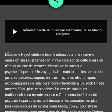
share
play_arrow
Révolution de la musique électronique, le Moog
Divergence
L’Épicerie Psychédélique lève le rideau pour une nouvelle
émission sur Divergence FM !
n
nLe concept de cette émission
n’est autre que de retracer l’histoire de la musique
psychédélique.
n
n
Un voyage hallucinant toutes les semaines :
guitares saturées, orgues en folie, machines électroniques
accompagnées de sitar ou encore d’harmonica. Du rock fin des
années 60 au plus improbables fusions de musiques
traditionnelles du monde entier.
n
n
Cette semaine l’ épicerie
psychédélique vous invite à découvrir les sonorités les plus
kaléidoscopiques du synthétiseur Moog, connu pour être le
premier synthétiseur analogique de l’histoire inventé par Robert