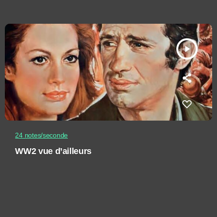
play_arrow
24 notes/seconde
WW2 vue d’ailleurs