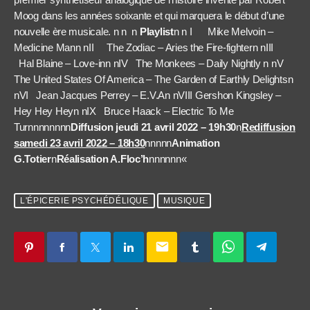
Moog dans les années soixante et qui marquera le début d’une
nouvelle ère musicale.
n
n
n
Playlist
n
n
I
Mike Melvoin –
Medicine Man
n
nII
The Zodiac – Aries the Fire-fighter
n
nIII
Hal Blaine – Love-in
n
nIV
The Monkees – Daily Nightly
n
nV
The United States Of America – The Garden of Earthly Delights
n
nVI
Jean Jacques Perrey – E.V.A
n
nVIII Gershon Kingsley –
Hey Hey Hey
n
nIX
Bruce Haack – Electric To Me
Turnnnnnnnn
Diffusion jeudi 21 avril 2022 – 19h30
n
Rediffusion
samedi 23 avril 2022 – 18h30
nnnnn
Animation
G.Totier
n
Réalisation A.Floc’h
nnnnnn
«
L'ÉPICERIE PSYCHÉDÉLIQUE
MUSIQUE
email