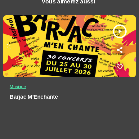
Vous aimerez aussi
play_arrow
Musique
Barjac M’Enchante