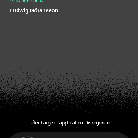
24 notes/seconde
Ludwig Göransson
Téléchargez l'application Divergence