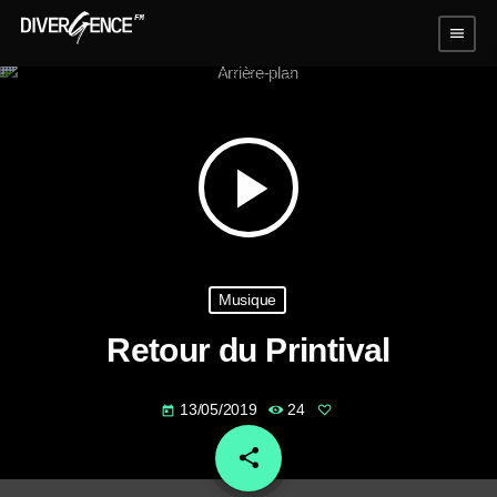
menu
play_arrow
Musique
Retour du Printival
13/05/2019
24
today
share
email