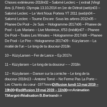
Choses extérieures-2018n02 – Salomé Leclerc – ( extrait )Vingt
Ans (L Férré)- Olympia 13.10.2014 en 1re de Détroit (web)n03 –
Salomé Leclerc – Le Vent Nous Portera YT 2011 (web)n04 –
Salomé Leclerc – Tourne Encore -Sous les arbres-2012n05 –
Phanee De Pool – Je Suis – Hologramme-2017n06 – Phanee de
Pool – Luis Mariano – Live Montreux, 6’53 (Inédit)n07 – Phanee
De Pool – Toutes Les Minutes – Hologramme-2017n08 – Phanee
De Pool – Le Pire – Hologramme-2017n09 – Kùzylarsen – La
moitié de l’un – Le long de ta douceur-2018n
10 – KùzyLarsen – Fer de Lance – Ep 2017n
11 – Kùzylarsen – Le long de ta douceur – – 2018n
12 – Kùzylarsen – Danser sur la corniche – Le long de ta
douceur-2018n13 – Antoine Tomé – Ne Ferme Pas La Porte –
Les Chants du cœur -1977nnnn
Diffusion lundi 13 mai 2019 –
19h00
n
Rediffusion 19 mai 2019 – 11h00
nnn
Animation
T.Margot
n
Réalisation B.Bertrand
n »