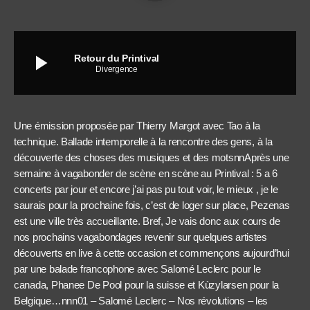
play_arrow
Retour du Printival
Divergence
Une émission proposée par Thierry Margot avec Tao à la
technique. Ballade intemporelle à la rencontre des gens, à la
découverte des choses des musiques et des motsnnAprès une
semaine à vagabonder de scène en scène au Printival : 5 a 6
concerts par jour et encore j’ai pas pu tout voir, le mieux , je le
saurais pour la prochaine fois, c’est de loger sur place, Pezenas
est une ville très accueillante. Bref, Je vais donc aux cours de
nos prochains vagabondages revenir sur quelques artistes
découverts en live à cette occasion et commençons aujourd’hui
par une balade francophone avec Salomé Leclerc pour le
canada, Phanee De Pool pour la suisse et Kùzylarsen pour la
Belgique…nnn01 – Salomé Leclerc – Nos révolutions – les