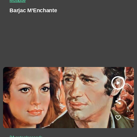
Musique
Barjac M’Enchante
play_arrow