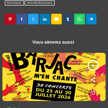
MUSIQUE
VAGABONDAGES
email
Vous aimerez aussi
play_arrow