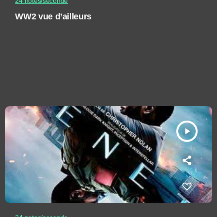
24 notes/seconde
WW2 vue d’ailleurs
play_arrow