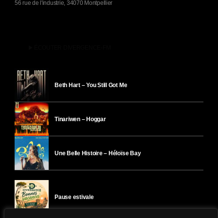
56 rue de l'industrie, 34070 Montpellier
play_arrow
ÉCOUTER DIVERGENCE-FM
Beth Hart – You Still Got Me
Tinariwen – Hoggar
Une Belle Histoire – Héloïse Bay
Pause estivale