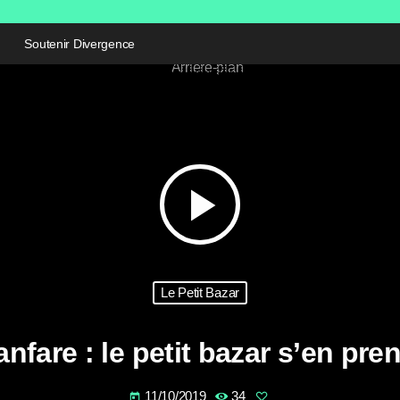
Soutenir Divergence
play_arrow
Le Petit Bazar
nfare : le petit bazar s’en pren
11/10/2019
34
today