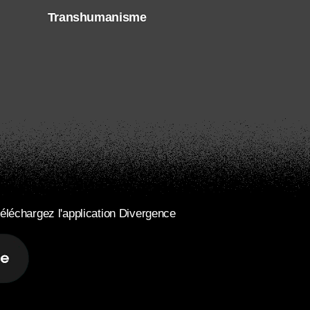
Transhumanisme
éléchargez l'application Divergence