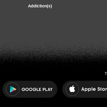
Addiction(s)
T