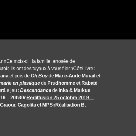
.nnCe mois-ci : la famille, arrosée de
r, lls ont des tuyaux à vous filer.nCôté livre :
iana
et puis de
Oh Boy
de
Marie-Aude Murail
et
marie en plastique
de
Prudhomme et Rabaté
rt
Le jeu :
Descendance
de
Inka & Markus
019 – 20h30
n
Rediffusion 25 octobre 2019 –
Graour, Cagolita et MPS
n
Réalisation B.