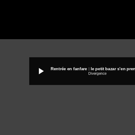
play_arrow
Divergence