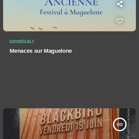
concerts et +
Menaces sur Maguelone
insert_link