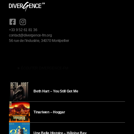
+33 9 52 61 81 36
contact@divergence-fm.org
56 rue de l'industrie, 34070 Montpellier
play_arrow
ÉCOUTER DIVERGENCE-FM
Beth Hart – You Still Got Me
Tinariwen – Hoggar
Une Belle Histoire – Héloïse Bay