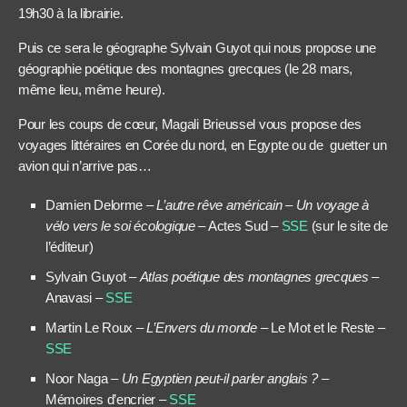
19h30 à la librairie.
Puis ce sera le géographe Sylvain Guyot qui nous propose une
géographie poétique des montagnes grecques (le 28 mars,
même lieu, même heure).
Pour les coups de cœur, Magali Brieussel vous propose des
voyages littéraires en Corée du nord, en Egypte ou de guetter un
avion qui n’arrive pas…
Damien Delorme –
L’autre rêve américain – Un voyage à
vélo vers le soi écologique
– Actes Sud –
SSE
(sur le site de
l’éditeur)
Sylvain Guyot –
Atlas poétique des montagnes grecques –
Anavasi –
SSE
Martin Le Roux –
L’Envers du monde
– Le Mot et le Reste –
SSE
Noor Naga –
Un Egyptien peut-il parler anglais ?
–
Mémoires d’encrier –
SSE