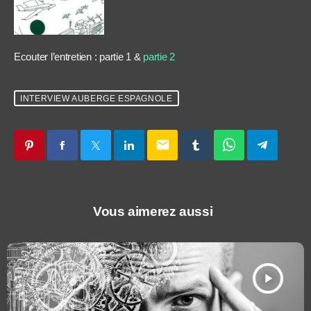
Ecouter l’entretien : partie 1 &
partie 2
INTERVIEW AUBERGE ESPAGNOLE
email
Vous aimerez aussi
play_arrow