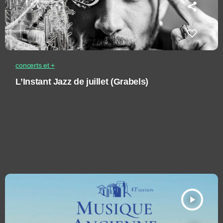
concerts et +
L’Instant Jazz de juillet (Grabels)
play_arrow