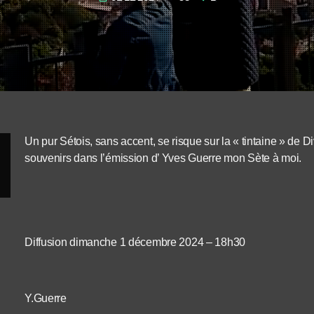
Un pur Sétois, sans accent, se risque sur la « tintaine » de Di
souvenirs dans l’émission d’ Yves Guerre mon Sète à moi.
Diffusion dimanche 1 décembre 2024 – 18h30
Y.Guerre