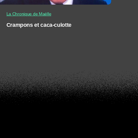
La Chronique de Maëlle
Crampons et caca-culotte