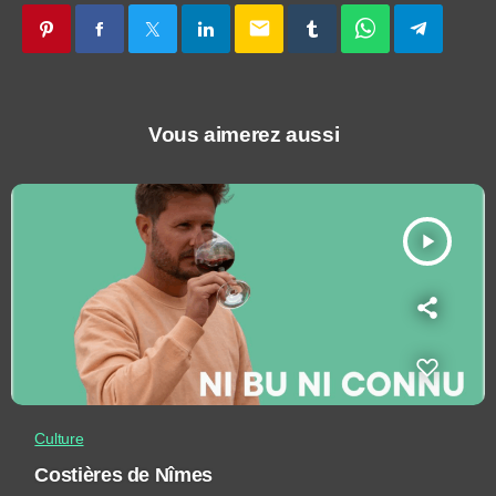
email
Vous aimerez aussi
play_arrow
Culture
Costières de Nîmes