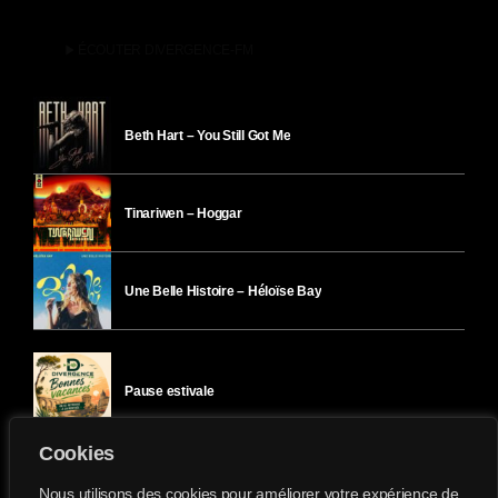
play_arrow
ÉCOUTER DIVERGENCE-FM
Beth Hart – You Still Got Me
Tinariwen – Hoggar
Une Belle Histoire – Héloïse Bay
Pause estivale
Cookies
Ici l’Ombre – mercredi 29 juillet
Nous utilisons des cookies pour améliorer votre expérience de