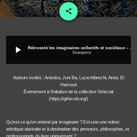
share
email
play_arrow
Réinvestir les imaginaires collectifs et sociétaux – Comédie du livre
Divergence
Auteurs invités : Anieska, Juni Ba, Lucie Albrecht, Aniss El
Hamouri
Évènement à l’initiative de la collective Girlxcott
(https://girlxcott.org/)
Qu’est-ce qu’on entend par imaginaire ? Est-une une notion
artistique abstraite et à destination des penseurs, philosophes, et
professionnels du livre uniquement ?