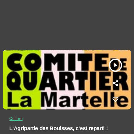
play_arrow
Culture
L’Agripartie des Bouisses, c’est reparti !