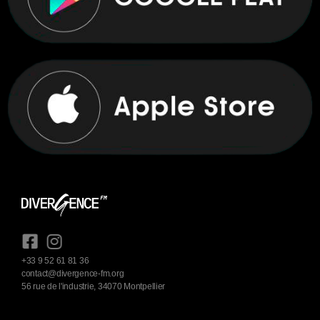
+33 9 52 61 81 36
contact@divergence-fm.org
56 rue de l'industrie, 34070 Montpellier