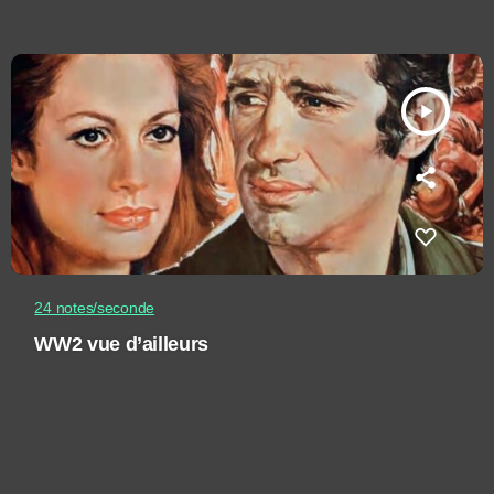
play_arrow
24 notes/seconde
WW2 vue d’ailleurs