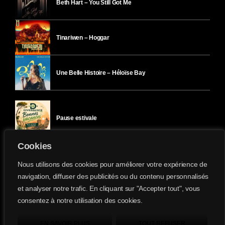
Beth Hart – You Still Got Me
Tinariwen – Hoggar
Une Belle Histoire – Héloïse Bay
Pause estivale
Cookies
Ici l’Ombre – mercredi 29 juillet
Nous utilisons des cookies pour améliorer votre expérience de
navigation, diffuser des publicités ou du contenu personnalisés
et analyser notre trafic. En cliquant sur "Accepter tout", vous
Ici l’Ombre – mardi 28 juillet
consentez à notre utilisation des cookies.
Divergence-FM © 2022 Tous droits réservés.
Confidentialité
&
Mentions Légales
.
EN SAVOIR PLUS
TOUT REFUSER