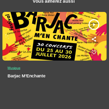
Vous aimerez aussi
play_arrow
Musique
Barjac M’Enchante