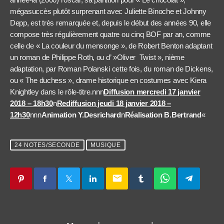
mégasuccès plutôt surprenant avec Juliette Binoche et Johnny
Depp, est très remarquée et, depuis le début des années 90, elle
compose très régulièrement quatre ou cinq BOF par an, comme
celle de « La couleur du mensonge », de Robert Benton adaptant
un roman de Philippe Roth, ou d’ »Oliver Twist », nième
adaptation, par Roman Polanski cette fois, du roman de Dickens,
ou « The duchess », drame historique en costumes avec Kiera
Knightley dans le rôle-titre.nnn
Diffusion mercredi 17 janvier
2018 – 18h30
n
Rediffusion jeudi 18 janvier 2018 –
12h30
nnn
Animation Y.Desrichard
n
Réalisation B.Bertrand
«
24 NOTES/SECONDE
MUSIQUE
email