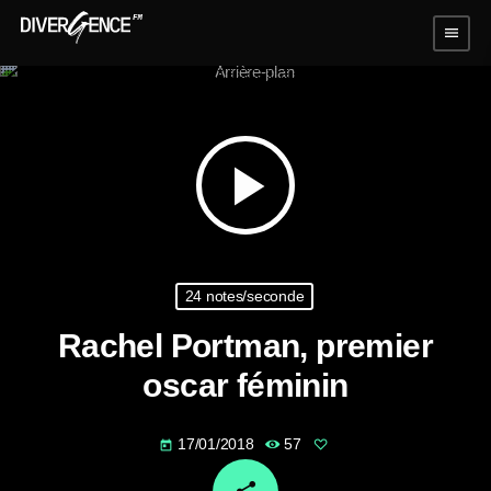
menu
play_arrow
24 notes/seconde
Rachel Portman, premier
oscar féminin
17/01/2018
57
today
email