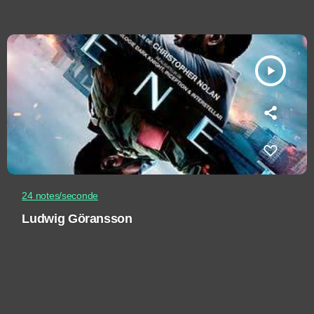
play_arrow
24 notes/seconde
Ludwig Göransson