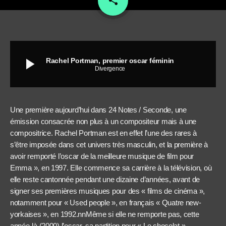
share
play_arrow
Rachel Portman, premier oscar féminin
Divergence
Une première aujourd’hui dans 24 Notes / Seconde, une
émission consacrée non plus à un compositeur mais à une
compositrice. Rachel Portman est en effet l’une des rares à
s’être imposée dans cet univers très masculin, et la première à
avoir remporté l’oscar de la meilleure musique de film pour
Emma », en 1997. Elle commence sa carrière à la télévision, où
elle reste cantonnée pendant une dizaine d’années, avant de
signer ses premières musiques pour des « films de cinéma »,
notamment pour « Used people », en français « Quatre new-
yorkaises », en 1992.nnMême si elle ne remporte pas, cette
année-là (2000) l’oscar, sa partition pour « Le chocolat »,