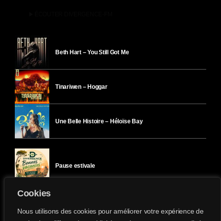
play_arrow
ÉCOUTER DIVERGENCE-FM
Beth Hart – You Still Got Me
Tinariwen – Hoggar
Une Belle Histoire – Héloïse Bay
Pause estivale
Cookies
Ici l’Ombre – mercredi 29 juillet
Nous utilisons des cookies pour améliorer votre expérience de