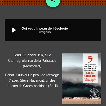
share
play_arrow
Qui veut la peau de l’écologie
Divergence
Jeudi 22 janvier 19h, à La
Carmagnole, rue de la Palissade
(Montpellier)
Débat : Qui veut la peau de l’écologie
? avec Steve Hagimont, un des
auteurs de Green-backlash (Seuil)