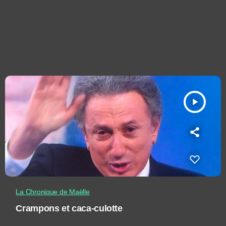
play_arrow
La Chronique de Maëlle
Crampons et caca-culotte