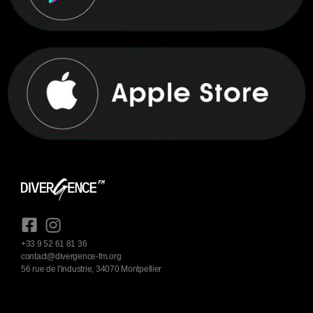
+33 9 52 61 81 36
contact@divergence-fm.org
56 rue de l'industrie, 34070 Montpellier