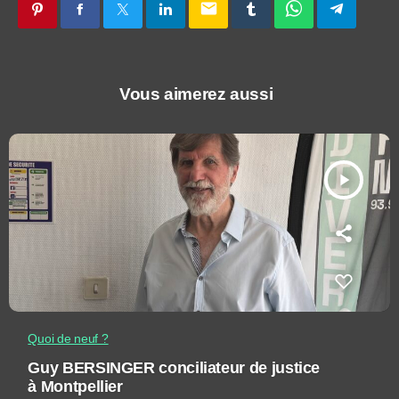
email
Vous aimerez aussi
play_arrow
Quoi de neuf ?
Guy BERSINGER conciliateur de justice
à Montpellier