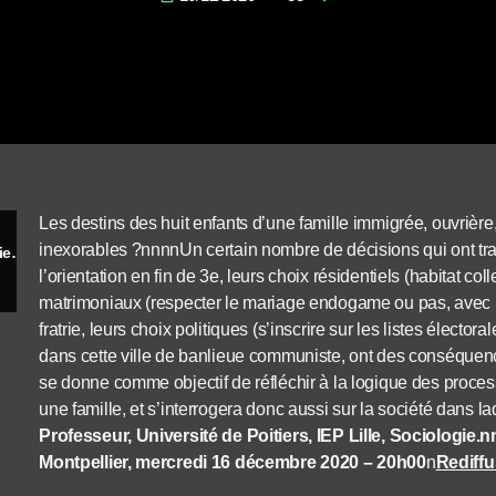
Les destins des huit enfants d’une famille immigrée, ouvrière
inexorables ?nnnnUn certain nombre de décisions qui ont trait 
Que signifie décider pour une famille algérienne immigrée en France ?
l’orientation en fin de 3e, leurs choix résidentiels (habitat coll
matrimoniaux (respecter le mariage endogame ou pas, avec un
fratrie, leurs choix politiques (s’inscrire sur les listes élector
dans cette ville de banlieue communiste, ont des conséque
se donne comme objectif de réfléchir à la logique des proces
une famille, et s’interrogera donc aussi sur la société dans l
Professeur, Université de Poitiers, IEP Lille, Sociologie.
Montpellier, mercredi 16 décembre 2020 – 20h00
n
Rediff