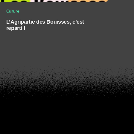
Culture
L’Agripartie des Bouisses, c’est
reparti !