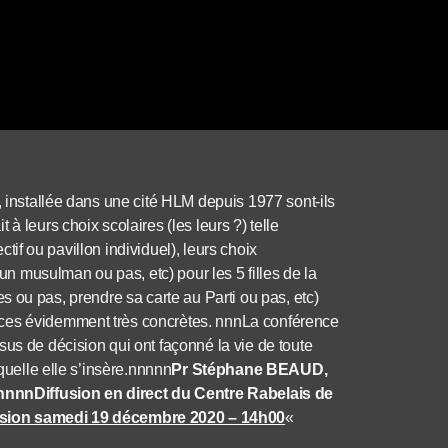
, installée dans une cité HLM depuis 1977 sont-ils
à leurs choix scolaires (les leurs ?) telle
ectif ou pavillon individuel), leurs choix
 musulman ou pas, etc) pour les 5 filles de la
ales ou pas, prendre sa carte au Parti ou pas, etc)
nces évidemment très concrètes. nnnLa conférence
sus de décision qui ont façonné la vie de toute
aquelle elle s’insère.nnnnn
Pr Stéphane BEAUD,
nnnnn
Diffusion en direct du Centre Rabelais de
usion samedi 19 décembre 2020 – 14h00
«