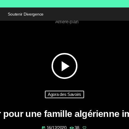
Soutenir Divergence
play_arrow
Agora des Savoirs
r pour une famille algérienne 
16/12/2020
38
today