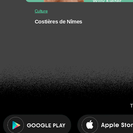
Culture
Costières de Nîmes
T