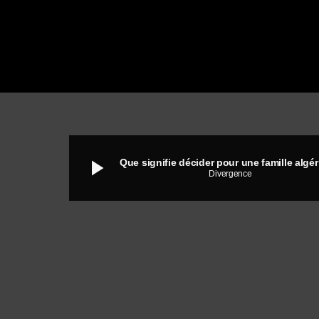
play_arrow
Divergence