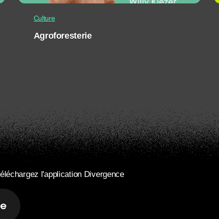
Culture
Agroforesterie
éléchargez l'application Divergence