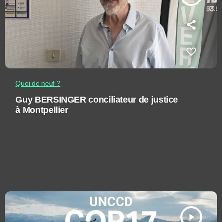
Quoi de neuf ?
Guy BERSINGER conciliateur de justice
à Montpellier
play_arrow