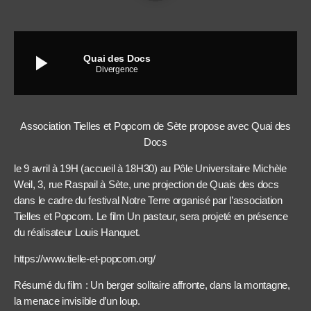
play_arrow
Quai des Docs
Divergence
Association Tielles et Popcorn de Sète propose avec Quai des
Docs
le 9 avril à 19H (accueil à 18H30) au Pôle Universitaire Michèle
Weil, 3, rue Raspail à Sète, une projection de Quais des docs
dans le cadre du festival Notre Terre organisé par l’association
Tielles et Popcorn. Le film Un pasteur, sera projeté en présence
du réalisateur Louis Hanquet.
https://www.tielle-et-popcorn.org/
Résumé du film : Un berger solitaire affronte, dans la montagne,
la menace invisible d’un loup.