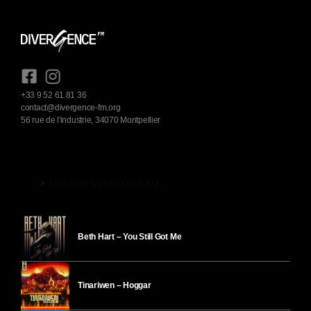
+33 9 52 61 81 36
contact@divergence-fm.org
56 rue de l'industrie, 34070 Montpellier
play_arrow
ÉCOUTER DIVERGENCE-FM
Beth Hart – You Still Got Me
Tinariwen – Hoggar