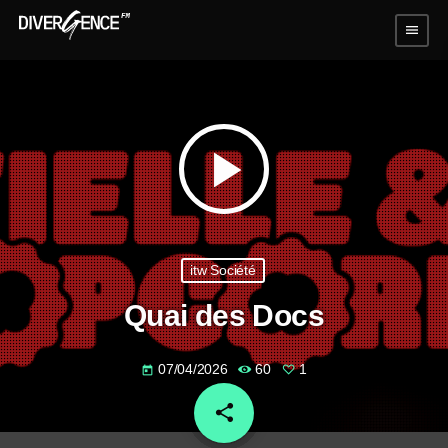
menu
play_arrow
itw Société
Quai des Docs
07/04/2026
60
1
today
share
email
1