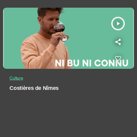
play_arrow
Culture
Costières de Nîmes