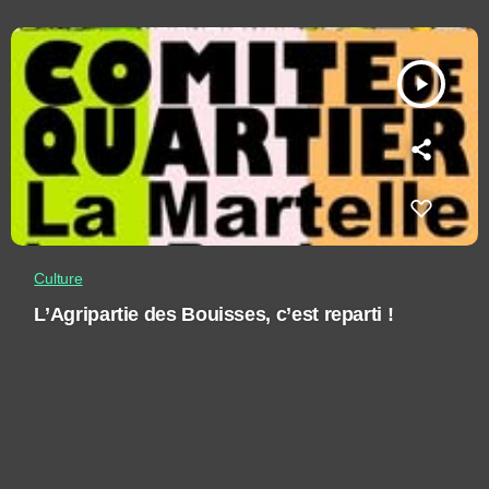
play_arrow
Culture
L’Agripartie des Bouisses, c’est reparti !