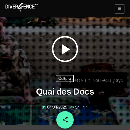
menu
play_arrow
Culture
Quai des Docs
04/04/2025
54
today
share
email