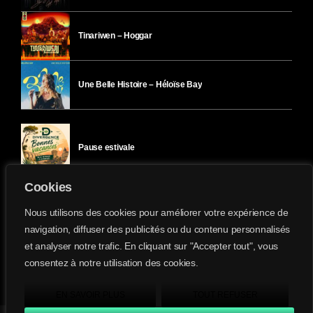
Tinariwen – Hoggar
Une Belle Histoire – Héloïse Bay
Pause estivale
Cookies
Ici l’Ombre – mercredi 29 juillet
Nous utilisons des cookies pour améliorer votre expérience de
navigation, diffuser des publicités ou du contenu personnalisés
et analyser notre trafic. En cliquant sur "Accepter tout", vous
Ici l’Ombre – mardi 28 juillet
consentez à notre utilisation des cookies.
Divergence-FM © 2022 Tous droits réservés.
Confidentialité
&
Mentions Légales
.
EN SAVOIR PLUS
TOUT REFUSER