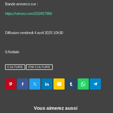
Bande annonce sur :
https://vimeo.com/202457956
Diffusion vendredi 4 avril 2025 10h30
0.Nottale
CULTURE
ITW CULTURE
email
Vous aimerez aussi