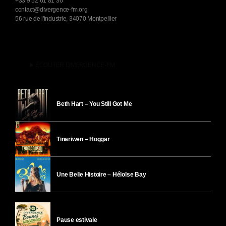
+33 9 52 61 81 36
contact@divergence-fm.org
56 rue de l'industrie, 34070 Montpellier
play_arrow
ÉCOUTER DIVERGENCE-FM
Beth Hart – You Still Got Me
Tinariwen – Hoggar
Une Belle Histoire – Héloïse Bay
Pause estivale