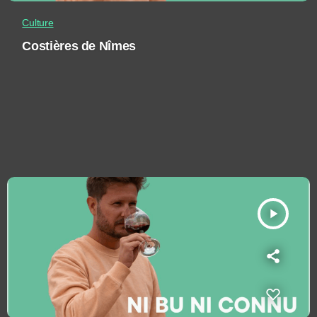
Culture
Costières de Nîmes
play_arrow