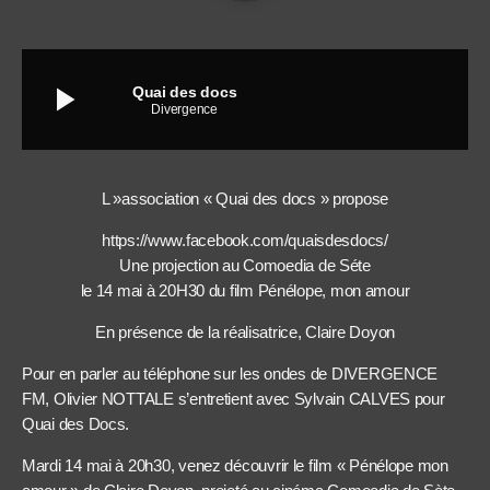
play_arrow
Quai des docs
Divergence
L »association « Quai des docs » propose
https://www.facebook.com/quaisdesdocs/
Une projection au Comoedia de Séte
le 14 mai à 20H30 du film Pénélope, mon amour
En présence de la réalisatrice, Claire Doyon
Pour en parler au téléphone sur les ondes de DIVERGENCE
FM, Olivier NOTTALE s’entretient avec Sylvain CALVES pour
Quai des Docs.
Mardi 14 mai à 20h30, venez découvrir le film « Pénélope mon