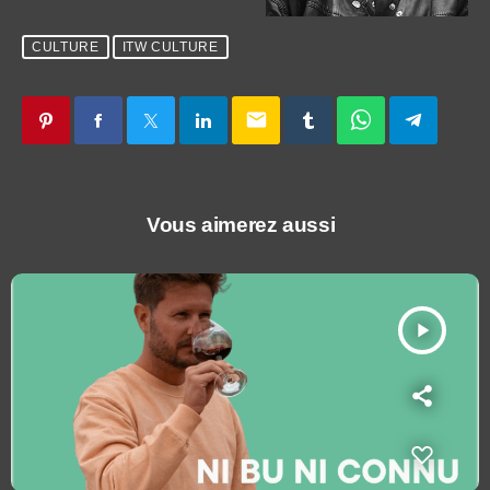
CULTURE
ITW CULTURE
email
Vous aimerez aussi
play_arrow