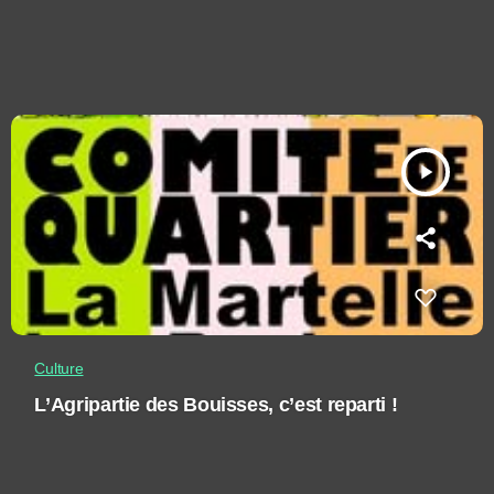
play_arrow
Culture
L’Agripartie des Bouisses, c’est reparti !