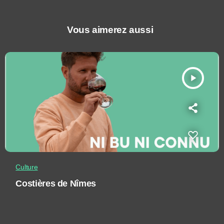
Vous aimerez aussi
play_arrow
Culture
Costières de Nîmes