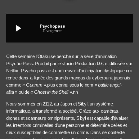
play_arrow
Psychopass
Divergence
Cette semaine l’Otaku se penche sur la série d’animation
Psycho-Pass. Produit par le studio Production I.G. et diffusée sur
Netflix, Psycho-pass est une œuvre d’anticipation dystopique qui
rentre dans la lignée des grands mangas du cyberpunk japonais
comme «
Gu
n
mm
»,plus connu sous le nom «
battle-angel-
alita
» ou de «
G
h
ost in the
S
hell
».n
n
Nous sommes e
n 2112, au Japon
et
Sibyl, un système
informatique, a transformé la société.
G
râce aux caméras,
drones et scanneurs omniprésents, Sibyl est capable d’
évaluer
les intentions criminelles d’une personne et détermine
celles et
ceux susceptibles de commettre un crime. Dans se contexte