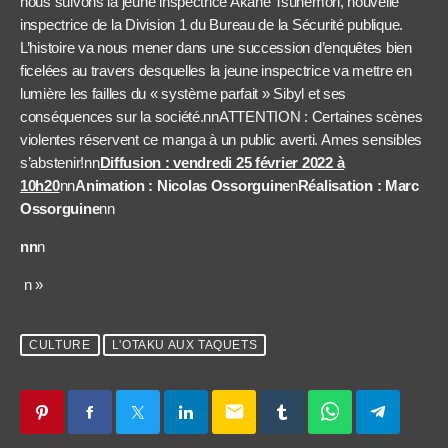
nous suivons la jeune inspectrice Akane Tsunemori, nouvelle
inspectrice
de
la Division 1 du Bureau de la Sécurité publique.
L’histoire va nous mener dans une succession d’enquêtes
bien
ficelées
au travers desquel
le
s la jeune inspectrice va mettre en
lumière les faille
s
du « système parfait » Sibyl et
s
es
conséquences sur la société.nnATTENTION : Certaines scènes
violentes réservent ce manga à un public averti. Ames sensibles
s’abstenir!nn
Diffusion : vendredi 25 février 2022 à
10h20
nn
Animation : Nicolas Ossorguine
n
Réalisation : Marc
Ossorguine
n
n
nn
n
n »
CULTURE
L'OTAKU AUX TAQUETS
email