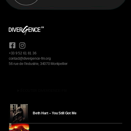
+33 9 52 61 81 36
contact@divergence-fm.org
56 rue de l'industrie, 34070 Montpellier
play_arrow
ÉCOUTER DIVERGENCE-FM
Beth Hart – You Still Got Me