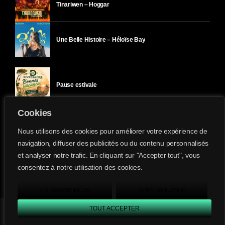
Tinariwen – Hoggar
Une Belle Histoire – Héloïse Bay
Pause estivale
Cookies
Ici l’Ombre – mercredi 29 juillet
Nous utilisons des cookies pour améliorer votre expérience de
navigation, diffuser des publicités ou du contenu personnalisés
et analyser notre trafic. En cliquant sur "Accepter tout", vous
Ici l’Ombre – mardi 28 juillet
consentez à notre utilisation des cookies.
Divergence-FM © 2022 Tous droits réservés.
Confidentialité
&
Mentions Légales
.
EN SAVOIR PLUS
TOUT REFUSER
TOUT ACCEPTER
Divergence FM
play_arrow
keyboard_arrow_right