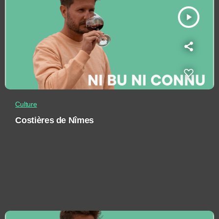
play_arrow
Culture
Costières de Nîmes