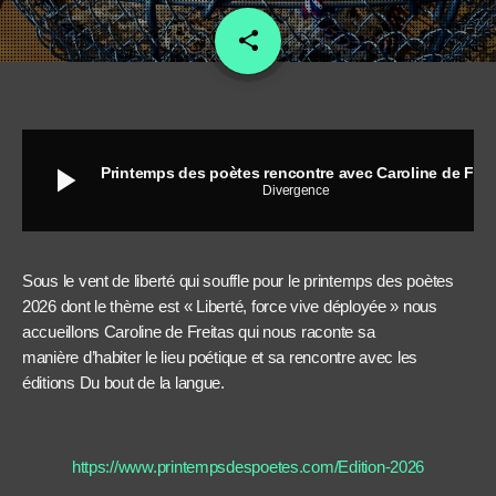
share
email
4
play_arrow
Printemps des poètes rencontre avec Caroline de Freitas
Divergence
Sous le vent de liberté qui souffle pour le printemps des poètes
2026 dont le thème est « Liberté, force vive déployée » nous
accueillons Caroline de Freitas qui nous raconte sa
manière d’habiter le lieu poétique et sa rencontre avec les
éditions Du bout de la langue.
https://www.printempsdespoetes.com/Edition-2026