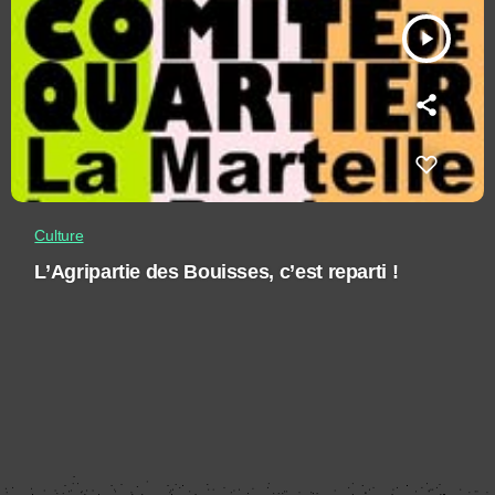
play_arrow
Culture
L’Agripartie des Bouisses, c’est reparti !