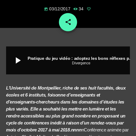
03/12/2017
34
today
share
email
play_arrow
Pratique du jeu vidéo : adoptez les bons réflexes pour éviter les conflits parent-enfant
Divergence
L’Université de Montpellier, riche de ses huit facultés, deux
écoles et 6 instituts, foisonne d’enseignants et
d’enseignants-chercheurs dans les domaines d’études les
plus variés. Elle a souhaité les mettre en lumière et les
rendre accessibles au plus grand nombre en proposant un
cycle de conférences inédit à raison d’un rendez-vous par
mois d’octobre 2017 à mai 2018.nnnn
nConférence animée par