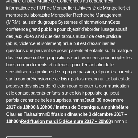
Antoine Chollet, Maître de Conférences au département
informatique de l’IUT de Montpellier (Université de Montpellier) et
membre du laboratoire Montpellier Recherche Management
(MRM), au sein du groupe Systèmes d’Information.nnCette
conférence grand public a pour objectif d’aborder l’usage abusif
des jeux vidéo ainsi que des tabous autour de cette pratique
(abus, violence et isolement).nnLe but est d’examiner les
questions que peuvent se poser parents et enfants sur la pratique
dus jeux vidéo.nDes propositions sont avancées pour adopter les
bons comportements et réflexes : pour l’enfant afin de le
sensibiliser à la pratique de sa propre passion, et pour les parents
sur la compréhension de ce loisir parfois méconnu. Le but est de
proposer des pistes de réflexion pour renouer la communication
et le contact parents-enfants sur ce loisir populaire qui peut
parfois cacher de belles surprises.nnnnn
Jeudi 30 novembre
2017 de 18h00 à 20h00 / Institut de Botanique, amphithéâtre
Charles Flahault
nnn
Diffusion dimanche 3 décembre 2017 –
18h00
n
Rediffusion mardi 5 décembre 2017 – 20h00
n
nnnn »