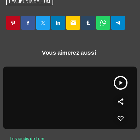
LES JEUDIS DE L UM
email
Vous aimerez aussi
play_arrow
Les jeudis de l um