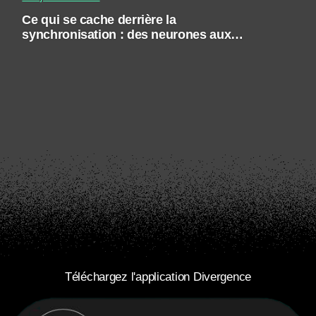
Ce qui se cache derrière la
synchronisation : des neurones aux
individus, entre performance et
pathologie
Téléchargez l'application Divergence