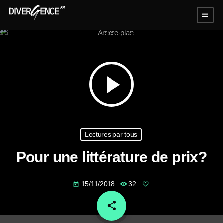
menu
play_arrow
Lectures par tous
Pour une littérature de prix?
15/11/2018
32
today
share
email