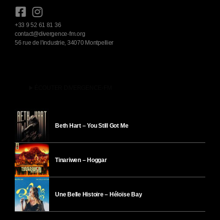
+33 9 52 61 81 36
contact@divergence-fm.org
56 rue de l'industrie, 34070 Montpellier
play_arrow
ÉCOUTER DIVERGENCE-FM
Beth Hart – You Still Got Me
Tinariwen – Hoggar
Une Belle Histoire – Héloïse Bay