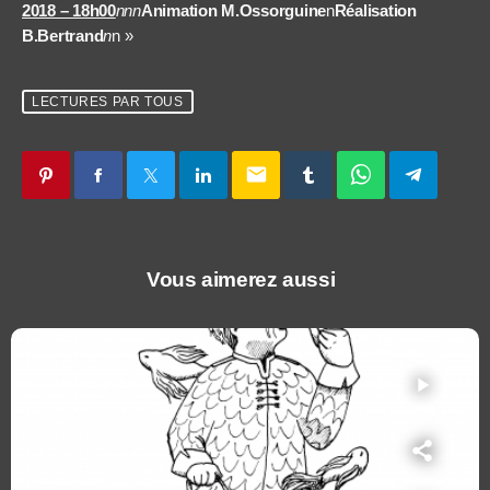
2018 – 18h00
nnn
Animation M.Ossorguine
n
Réalisation
B.Bertrand
n
n »
LECTURES PAR TOUS
email
Vous aimerez aussi
play_arrow