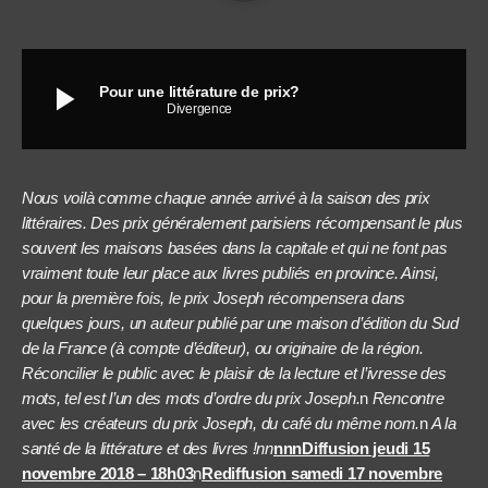
play_arrow
Pour une littérature de prix?
Divergence
Nous voilà comme chaque année arrivé à la saison des prix
littéraires. Des prix généralement parisiens récompensant le plus
souvent les maisons basées dans la capitale et qui ne font pas
vraiment toute leur place aux livres publiés en province. Ainsi,
pour la première fois, le prix Joseph récompensera dans
quelques jours,
un auteur publié par une maison d’édition du Sud
de la France (à compte d’éditeur), ou originaire de la région.
Réconcilier le public avec le plaisir de la lecture et l’ivresse des
mots
, tel est l’un des mots d’ordre du prix Joseph.
n
Rencontre
avec les créateurs du prix Joseph, du café du même nom.
n
A la
santé de la littérature et des livres !nn
nnnDiffusion jeudi 15
novembre 2018 – 18h03
n
Rediffusion samedi 17 novembre