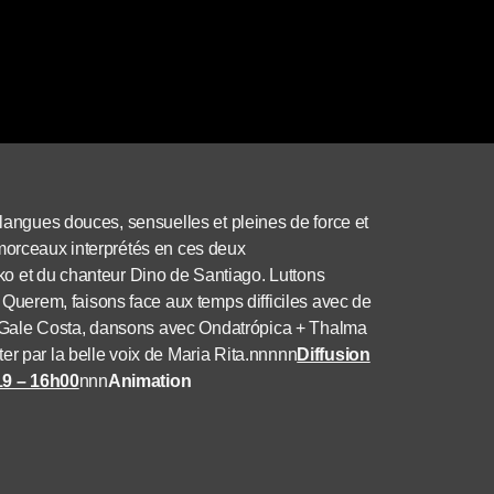
 langues douces, sensuelles et pleines de force et
es morceaux interprétés en ces deux
o et du chanteur Dino de Santiago. Luttons
uerem, faisons face aux temps difficiles avec de
 Gale Costa, dansons avec Ondatrópica + Thalma
er par la belle voix de Maria Rita.nnnnn
Diffusion
19 – 16h00
nnn
Animation