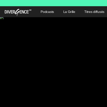
Podcasts
La Grille
Titres diffusés