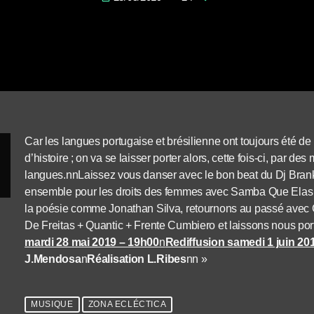
Car les langues portugaise et brésilienne ont toujours été de
d’histoire ; on va se laisser porter alors, cette fois-ci, par d
langues.
nn
Laissez vous danser avec le bon beat du Dj Brank
ensemble pour les droits des femmes avec Samba Que Elas Q
la poésie comme Jonathan Silva, retournons au passé avec
De Freitas + Quantic + Frente Cumbiero et laissons nous port
mardi 28 mai 2019 – 19h00
n
Rediffusion samedi 1 juin 20
J.Mendosa
n
Réalisation L.Ribes
n
n »
MUSIQUE
ZONA ECLÉCTICA