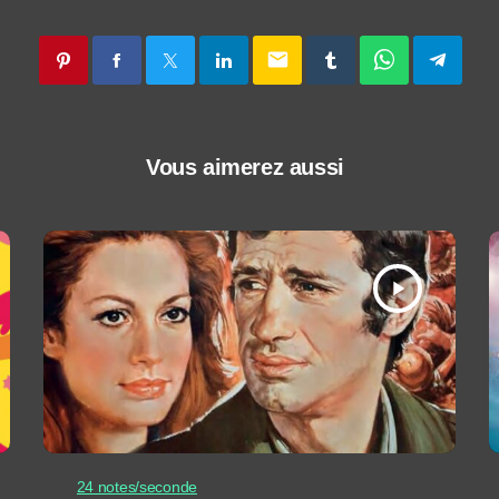
email
Vous aimerez aussi
play_arrow
24 notes/seconde