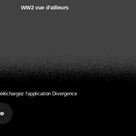
WW2 vue d’ailleurs
éléchargez l'application Divergence