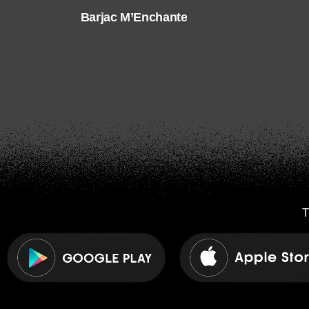
Barjac M’Enchante
T