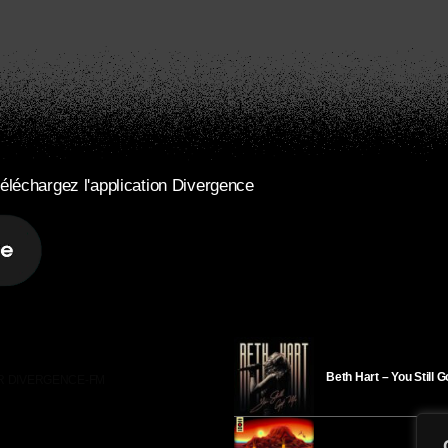
éléchargez l'application Divergence
Beth Hart – You Still 
R DIVERGENCE-FM