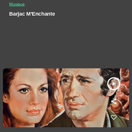
Musique
Barjac M’Enchante
play_arrow