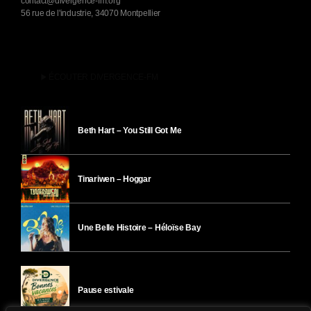
contact@divergence-fm.org
56 rue de l'industrie, 34070 Montpellier
play_arrow
ÉCOUTER DIVERGENCE-FM
Beth Hart – You Still Got Me
Tinariwen – Hoggar
Une Belle Histoire – Héloïse Bay
Pause estivale