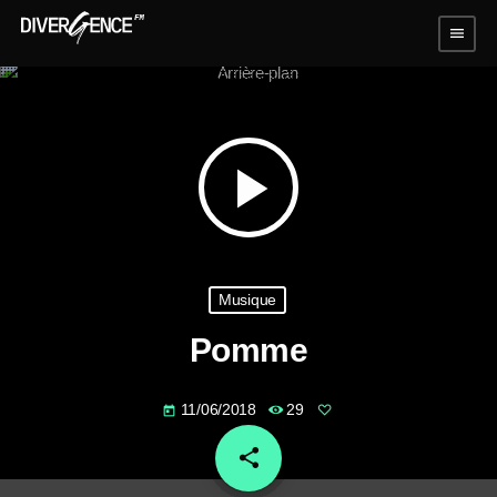
menu
play_arrow
Musique
Pomme
11/06/2018
29
today
share
email