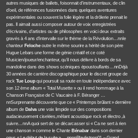
autres musiques de ballets, foisonnait d’instrumentaux, de clin
d’oeil, de références fusionnées dans quelques aventures
expérimentales ou souvent la folie légère et la drôlerie prenait le
pas. Il aimait aussi composer autour de voix enregistrées
d’écrivains, d’artistes ou de philosophes en voici deux extraits
gravés à 4 ans d’intervalle sur le thème de la Révolution…nn
le
chanteur
Feloche
outre le même sourire a hérité de son père
Hugue Lebars une forme de génie créatif et ce coté
Musicien/joueur/enchanteur, qu’il nous délivre à bords de sa
mandoline dans des shows scéniques époustouflants…nn
Déjà
30 années de carrière discographique pour le
discret groupe de
rock
Tue Loup
qui poursuit sa route en toute indépendance avec
son 12 ème album « Total Musette » ou il rend hommage à la
Chanson Française de C Vaucaire à F. Béranger …
nn
Surprenante découverte que ce « Printemps brûlant » dernière
album de
Dalva
une voix limpide sur des compositions
audacieusement ciselées,mêlant acoustique rock et électro ,à
suivre…
nn
A quoi sert de se décarcasser si « Ca ne sert à rien
une chanson » comme le Chante
Bénabar
dans son dernier
opus « Le début de la suite »… nnnnPlaylistnn
n01 – Grand