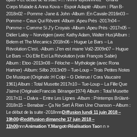
Corps Malade & Anna Kova – Espoir Adapté -Album : Plan B-
2018n02 – Pomme -Jane & John -Album :En Cavale-2016n03 –
Pomme – Ceux Qui Rêvent -Album :Apeu Près -2017n04 –
Pomme – Comme Si J’y Croyais -Album :Apeu Près -2017n05 –
Didier Laloy – Norvégien (avec Kathy Adam, Walter Hus)Album :
Belem et The Mecanics 2018n06 – Hugue Le Bars – La
Révolution C’est. -Album :J’en est marre Vol2-2009n07 – Hugue
Le Bars – Où Elle Est La Révolution (voix François Sabin)
Album : Etoo -2013n08 – Féloche – Mythologie (avec Rona
Hartner) -Album: Silbo 2013n09 – Tue-Loup – Trois Petites Notes
De Musique (Originale :H Colpi – G Delerue / Cora Vaucaire
1961) Album : Total Musette 2017n10 – Tue-Loup – La Fille Que
J’aime (Originale:Francois Béranger1974) Album : Total Musette
2017n11 – Dalva – Entre Les Lignes -Album : Printemps Brûlant-
2018n15 – Benabar – Ça Ne Sert À Rien Une Chanson – Album :
Le début de la suite -2018nnn
Diffusion lundi 11 juin 2018 –
19h00
n
Rediffusion dimanche 17 juin 2018 –
11h00
nnn
Animation Y.Margot
n
Réalisation Tao
n
n »