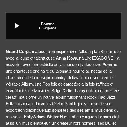
play_arrow
Pomme
Divergence
Grand Corps malade,
bien inspiré avec l’album plan B et un duo
avec la jeune et talentueuse
Anna Kova.
.nà Lire
EXAGONE
: la
nouvelle revue trimestrielle de la chanson j’y découvre
Pomme
une chanteuse originaire du Lyonnais nourrie au nectar de la
chanson et de la musique country ,délivrant pour son premier
véritable Album, une Pop folk de caractère à la fois raffinée et
envoûtante.nLe Musicien Belge
Didier Laloy
doté d’un rare sens
créatif, nous offre un nouvel album fusionnant Rock Trad,Jazz
Folk, foisonnant d inventivité et mêlant le jeu virtuose de son
accordéon diatonique aux sonorités des ses amis musiciens du
moment :
Katy Adam, Walter Hus
…nFeu
Hugues Lebars
était
aussi un musicien/joueur, un créateur hors normes, ses BO et