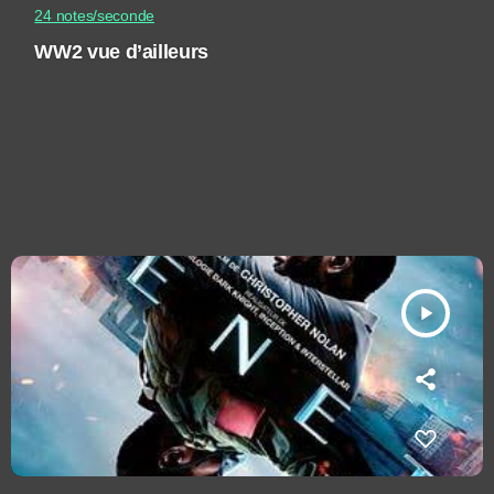
24 notes/seconde
WW2 vue d’ailleurs
play_arrow