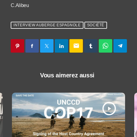
C.Alibeu
INTERVIEW AUBERGE ESPAGNOLE
SOCIÉTÉ
email
Vous aimerez aussi
play_arrow