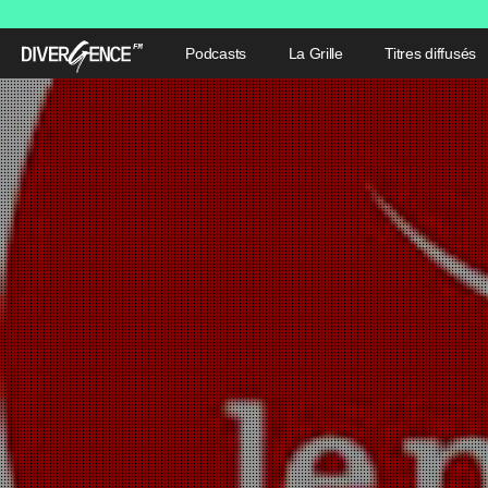
Podcasts
La Grille
Titres diffusés