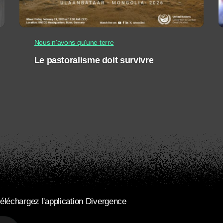
Nous n'avons qu'une terre
Le pastoralisme doit survivre
éléchargez l'application Divergence