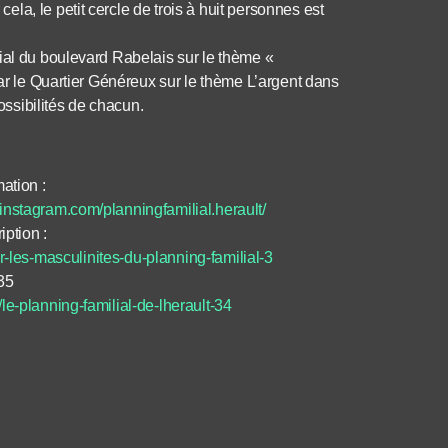
a, le petit cercle de trois à huit personnes est
ial du boulevard Rabelais sur le thème «
bar le Quartier Généreux sur le thème L’argent dans
possibilités de chacun.
ation :
instagram.com/planningfamilial.herault/
iption :
r-les-masculinites-du-planning-familial-3
35
/le-planning-familial-de-lherault-34