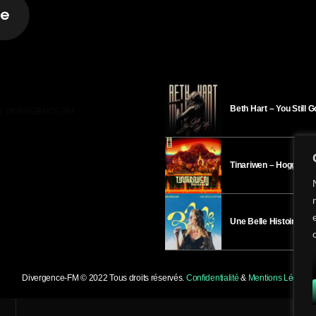
Beth Hart – You Still 
R DIVERGENCE-FM
Tinariwen – Hoggar
Une Belle Histoire – H
Divergence-FM © 2022 Tous droits réservés.
Confidentialité
&
Mentions Légales
.