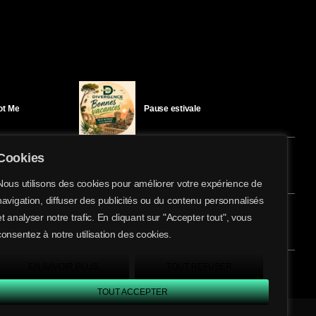
Got Me
Pause estivale
Cookies
Ici l’Ombre – mercredi 29 juillet
Nous utilisons des cookies pour améliorer votre expérience de
navigation, diffuser des publicités ou du contenu personnalisés
share
email
et analyser notre trafic. En cliquant sur "Accepter tout", vous
éloïse Bay
Ici l’Ombre – mardi 28 juillet
consentez à notre utilisation des cookies.
EN SAVOIR PLUS
TOUT REFUSER
TOUT ACCEPTER