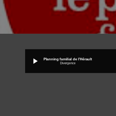
play_arrow
Planning familial de l’Hérault
Divergence