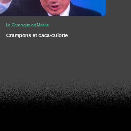
La Chronique de Maëlle
Crampons et caca-culotte