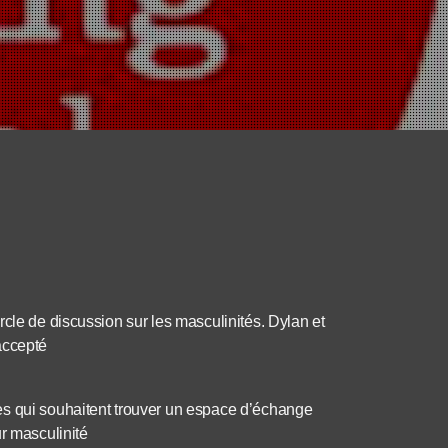
cle de discussion sur les masculinités. Dylan et
accepté
es qui souhaitent trouver un espace d’échange
r masculinité