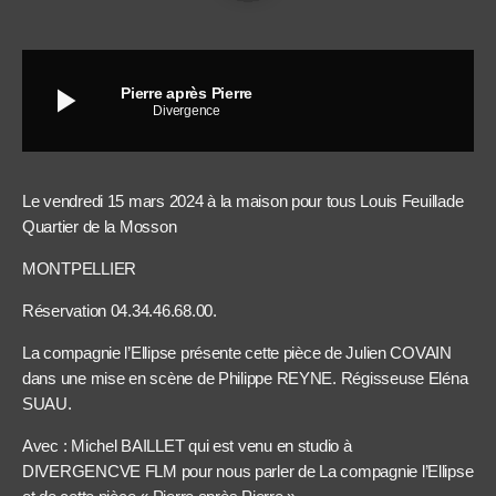
play_arrow
Pierre après Pierre
Divergence
Le vendredi 15 mars 2024 à la maison pour tous Louis Feuillade
Quartier de la Mosson
MONTPELLIER
Réservation 04.34.46.68.00.
La compagnie l’Ellipse présente cette pièce de Julien COVAIN
dans une mise en scène de Philippe REYNE. Régisseuse Eléna
SUAU.
Avec : Michel BAILLET qui est venu en studio à
DIVERGENCVE FLM pour nous parler de La compagnie l’Ellipse