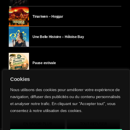
Tinariwen – Hoggar
Une Belle Histoire – Héloïse Bay
Pause estivale
Cookies
Ici l’Ombre – mercredi 29 juillet
Nous utilisons des cookies pour améliorer votre expérience de
navigation, diffuser des publicités ou du contenu personnalisés
et analyser notre trafic. En cliquant sur "Accepter tout", vous
Ici l’Ombre – mardi 28 juillet
consentez à notre utilisation des cookies.
Divergence-FM © 2022 Tous droits réservés.
Confidentialité
&
Mentions Légales
.
EN SAVOIR PLUS
TOUT REFUSER