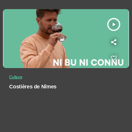
play_arrow
Culture
Costières de Nîmes