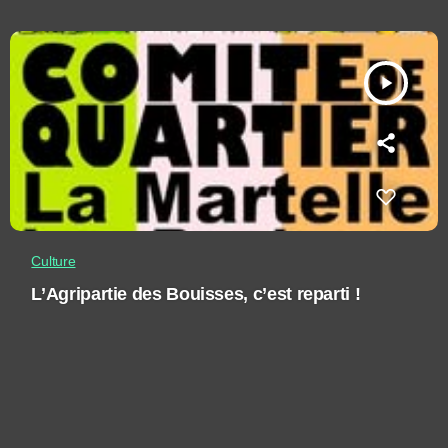
play_arrow
Culture
L’Agripartie des Bouisses, c’est reparti !