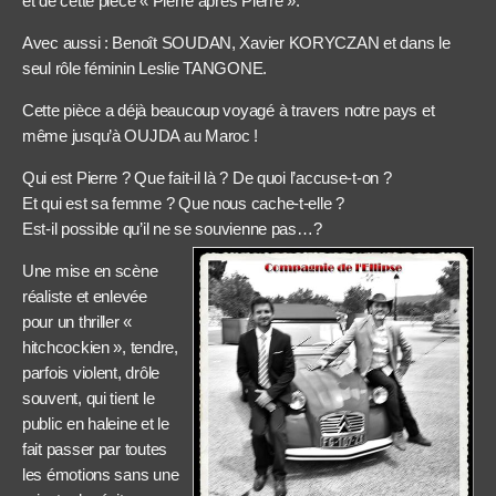
et de cette pièce « Pierre après Pierre ».
Avec aussi : Benoît SOUDAN, Xavier KORYCZAN et dans le
seul rôle féminin Leslie TANGONE.
Cette pièce a déjà beaucoup voyagé à travers notre pays et
même jusqu’à OUJDA au Maroc !
Qui est Pierre ? Que fait-il là ? De quoi l’accuse-t-on ?
Et qui est sa femme ? Que nous cache-t-elle ?
Est-il possible qu’il ne se souvienne pas…?
Une mise en scène
réaliste et enlevée
pour un thriller «
hitchcockien », tendre,
parfois violent, drôle
souvent, qui tient le
public en haleine et le
fait passer par toutes
les émotions sans une