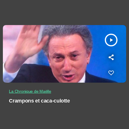
play_arrow
La Chronique de Maëlle
Crampons et caca-culotte