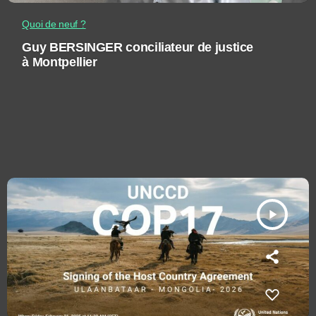
Quoi de neuf ?
Guy BERSINGER conciliateur de justice
à Montpellier
play_arrow