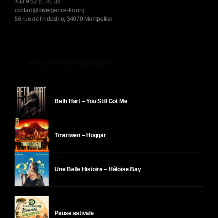
+33 9 52 61 81 36
contact@divergence-fm.org
56 rue de l'industrie, 34070 Montpellier
play_arrow
ÉCOUTER DIVERGENCE-FM
Beth Hart – You Still Got Me
Tinariwen – Hoggar
Une Belle Histoire – Héloïse Bay
Pause estivale