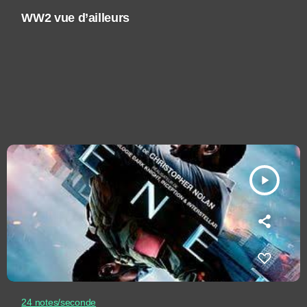
WW2 vue d’ailleurs
play_arrow
24 notes/seconde