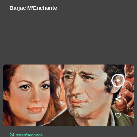
Barjac M’Enchante
play_arrow
24 notes/seconde