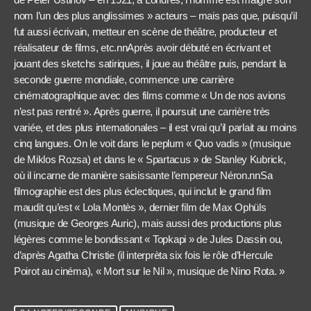
nom l’un des plus anglissimes » acteurs – mais pas que, puisqu’il
fut aussi écrivain, metteur en scène de théâtre, producteur et
réalisateur de films, etc.nnAprès avoir débuté en écrivant et
jouant des sketchs satiriques, il joue au théâtre puis, pendant la
seconde guerre mondiale, commence une carrière
cinématographique avec des films comme « Un de nos avions
n’est pas rentré ». Après guerre, il poursuit une carrière très
variée, et des plus internationales – il est vrai qu’il parlait au moins
cinq langues. On le voit dans le peplum « Quo vadis » (musique
de Miklos Rozsa) et dans le « Spartacus » de Stanley Kubrick,
où il incarne de manière saisissante l’empereur Néron.nnSa
filmographie est des plus éclectiques, qui inclut le grand film
maudit qu’est « Lola Montès », dernier film de Max Ophüls
(musique de Georges Auric), mais aussi des productions plus
légères comme le bondissant « Topkapi » de Jules Dassin ou,
d’après Agatha Christie (il interprèta six fois le rôle d’Hercule
Poirot au cinéma), « Mort sur le Nil », musique de Nino Rota. »