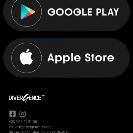
+33 9 52 61 81 36
contact@divergence-fm.org
56 rue de l'industrie, 34070 Montpellier