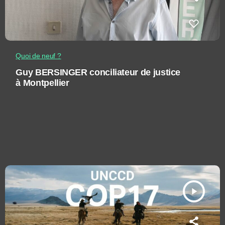
Quoi de neuf ?
Guy BERSINGER conciliateur de justice
à Montpellier
play_arrow