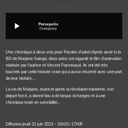
play_arrow
Persepolis
Divergence
Une chronique à deux voix pour Paroles d’ados! Après avoir lu la
BD de Marjane Satrapi, deux ados ont regardé le film d’animation
réalisée par l’autrice et Vincent Paronnaud. Ils ont été très
touchés par cette histoire vraie qui a aussi résonné avec une part
de leur histoire…
La vie de Marjane, avant et après la révolution iranienne, son
départ forcé, a donné lieu à de beaux échanges et à une
chronique toute en sensibilité..
Diffusion jeudi 22 juin 2023 – 10h20 / 17h05