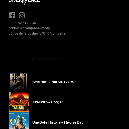
+33 9 52 61 81 36
contact@divergence-fm.org
56 rue de l'industrie, 34070 Montpellier
play_arrow
ÉCOUTER DIVERGENCE-FM
Beth Hart – You Still Got Me
Tinariwen – Hoggar
Une Belle Histoire – Héloïse Bay