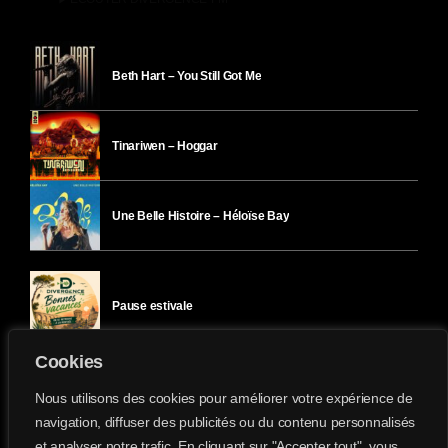
Beth Hart – You Still Got Me
Tinariwen – Hoggar
Une Belle Histoire – Héloïse Bay
Pause estivale
Cookies
Ici l’Ombre – mercredi 29 juillet
Nous utilisons des cookies pour améliorer votre expérience de
navigation, diffuser des publicités ou du contenu personnalisés
et analyser notre trafic. En cliquant sur "Accepter tout", vous
Ici l’Ombre – mardi 28 juillet