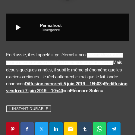
play_arrow
Permafrost
Divergence
En Russie, il est appelé « gel éternel ».nnn
Le permafrost, défini
Mais
pour la première fois en 1947, est un sol gelé en permanence.
depuis quelques années, il subit le même phénomène que les
glaciers arctiques : le réchauffement climatique le fait fondre.
nnnnnnnn
Diffusion mercredi 5 juin 2019 – 15h03
n
Rediffusion
vendredi 7 juin 2019 – 10h40
nnn
Eléonore Solé
n
«
L INSTANT DURABLE
email