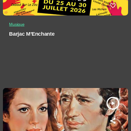
Musique
Barjac M’Enchante
play_arrow