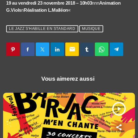
19 au vendredi 23 novembre 2018 – 10h03
nnn
Animation
G.Viols
n
Réalisation L.Malléon
«
LE JAZZ S'HABILLE EN STANDARD
MUSIQUE
email
Vous aimerez aussi
play_arrow