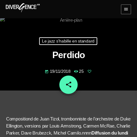
menu
Le jazz s'habille en standard
Perdido
19/11/2018
25
today
share
email
Compositiond de Juan Tizol, trombonniste de l’orchestre de Duke
Ellington, versions par Louis Armstrong, Carmen McRae, Charlie
Parker, Dave Brubezck, Michel Camilo.nnnn
Diffusion du lundi