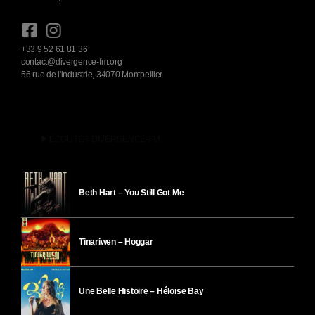
+33 9 52 61 81 36
contact@divergence-fm.org
56 rue de l'industrie, 34070 Montpellier
play_arrow
ÉCOUTER DIVERGENCE-FM
Beth Hart – You Still Got Me
Tinariwen – Hoggar
Une Belle Histoire – Héloïse Bay