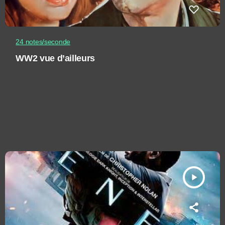
24 notes/seconde
WW2 vue d’ailleurs
play_arrow