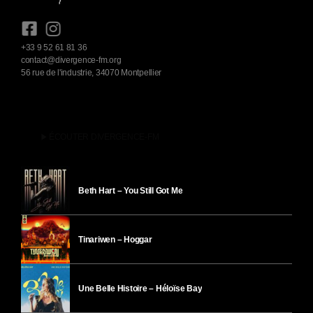
+33 9 52 61 81 36
contact@divergence-fm.org
56 rue de l'industrie, 34070 Montpellier
play_arrow
ÉCOUTER DIVERGENCE-FM
Beth Hart – You Still Got Me
Tinariwen – Hoggar
Une Belle Histoire – Héloïse Bay