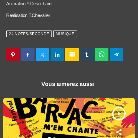
Animation Y.Desrichard
Réalisation T.Chevalier
24 NOTES/SECONDE
MUSIQUE
email
Vous aimerez aussi
play_arrow