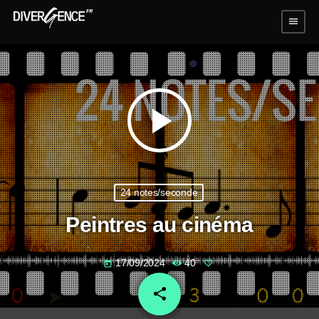
menu
play_arrow
24 notes/seconde
Peintres au cinéma
17/09/2024
40
today
share
email