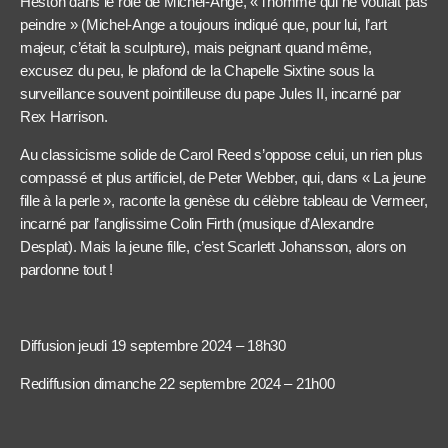
Heston dans le rôle de Michel-Ange, « l’homme qui ne voulait pas
peindre » (Michel-Ange a toujours indiqué que, pour lui, l’art
majeur, c’était la sculpture), mais peignant quand même,
excusez du peu, le plafond de la Chapelle Sixtine sous la
surveillance souvent pointilleuse du pape Jules II, incarné par
Rex Harrison.
Au classicisme solide de Carol Reed s’oppose celui, un rien plus
compassé et plus artificiel, de Peter Webber, qui, dans « La jeune
fille à la perle », raconte la genèse du célèbre tableau de Vermeer,
incarné par l’anglissime Colin Firth (musique d’Alexandre
Desplat). Mais la jeune fille, c’est Scarlett Johansson, alors on
pardonne tout !
Diffusion jeudi 19 septembre 2024 – 18h30
Rediffusion dimanche 22 septembre 2024 – 21h00