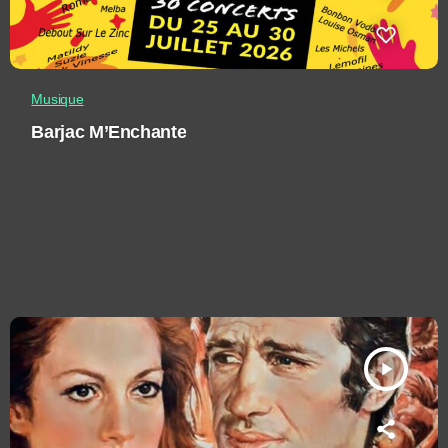
Musique
Barjac M’Enchante
play_arrow