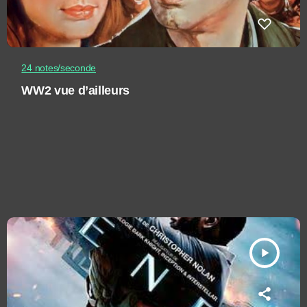
24 notes/seconde
WW2 vue d’ailleurs
play_arrow