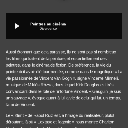
play_arrow
Peintres au cinéma
Divergence
Aussi étonnant que cela paraisse, ils ne sont pas si nombreux
les films qui traitent de la peinture, et essentiellement des
peintres, dans le cinéma de fiction. De préférence, la vie du
peintre doit avoir été tourmentée, comme dans le magnifique « La
vie passionnée de Vincent Van Gogh », signé Vincente Minnelli,
musique de Miklós Rózsa, dans lequel Kirk Douglas est très
convaincant dans le rôle de l’infortuné Vincent. « Gauguin, je suis
un sauvage », évoque quant à lui la vie de celui qui fut, un temps,
l’ami de Vincent.
Le « Klimt » de Raoul Ruiz est, à l’image du réalisateur, plutôt
déroutant, là où « L’extase et l’agonie » nous montre Charlton