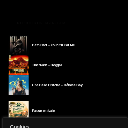
play_arrow
ÉCOUTER DIVERGENCE-FM
Beth Hart – You Still Got Me
Tinariwen – Hoggar
Une Belle Histoire – Héloïse Bay
Pause estivale
Cookies