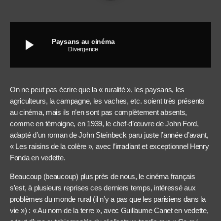
play_arrow
Paysans au cinéma
Divergence
On ne peut pas écrire que la « ruralité », les paysans, les
agriculteurs, la campagne, les vaches, etc. soient très présents
au cinéma, mais ils n’en sont pas complètement absents,
comme en témoigne, en 1939, le chef-d’œuvre de John Ford,
adapté d’un roman de John Steinbeck paru juste l’année d’avant,
« Les raisins de la colère », avec l’irradiant et exceptionnel Henry
Fonda en vedette.
Beaucoup (beaucoup) plus près de nous, le cinéma français
s’est, à plusieurs reprises ces derniers temps, intéressé aux
problèmes du monde rural (il n’y a pas que les parisiens dans la
vie ») : « Au nom de la terre », avec Guillaume Canet en vedette,