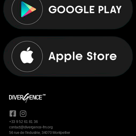
+33 9 52 61 81 36
contact@divergence-fm.org
56 rue de l'industrie, 34070 Montpellier