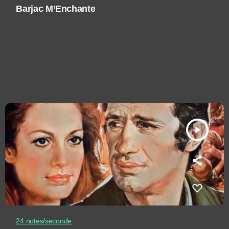
Barjac M’Enchante
play_arrow
24 notes/seconde