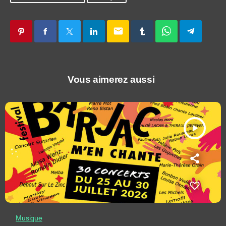
email
Vous aimerez aussi
play_arrow
Musique