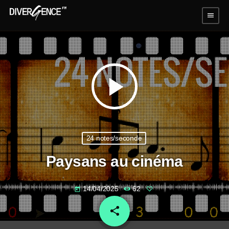
menu
play_arrow
24 notes/seconde
Paysans au cinéma
14/04/2025
62
today
share
email