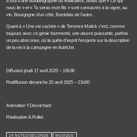
a tout d’une autobiographie du réalisateur, tandis que « Ce qui
nous lie » et « Tu seras mon fils » sont consacrés à la vigne, au
vin, Bourgogne d’un côté, Bordelais de l’autre.
Quant à « Une vie cachée » de Terrence Malick c’est, comme
toujours avec ce génie tourmenté, une œuvre puissante, parfois
un peu absconse, où la quête d’esprit l’emporte sur la description
de la vie à la campagne en Autriche.
Diffusion jeudi 17 avril 2025 – 18h30
Rediffusion dimanche 20 avril 2025 – 21h00
Animation Y.Desrichard
Réalisation A.Rollet
24 NOTES/SECONDE
MUSIQUE