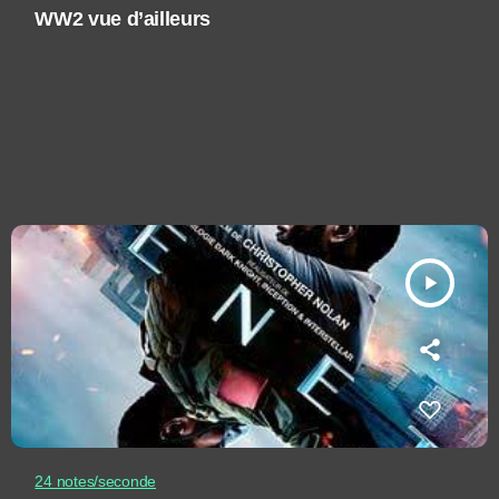
WW2 vue d’ailleurs
play_arrow
24 notes/seconde