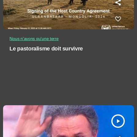
Nous n'avons qu'une terre
Le pastoralisme doit survivre
play_arrow