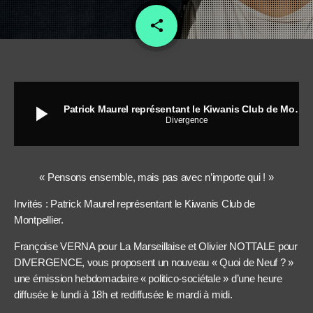
share
email
play_arrow
Patrick Maurel représentant le Kiwanis Club de Montpellier
Divergence
« Pensons ensemble, mais pas avec n’importe qui ! »
Invités : Patrick Maurel représentant le Kiwanis Club de
Montpellier.
Françoise VERNA pour La Marseillaise et Olivier NOTTALE pour
DIVERGENCE, vous proposent un nouveau « Quoi de Neuf ? »
une émission hebdomadaire « politico-sociétale » d’une heure
diffusée le lundi à 18h et rediffusée le mardi à midi.