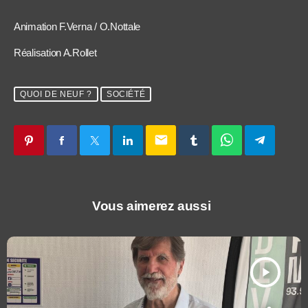
Animation F.Verna / O.Nottale
Réalisation A.Rollet
QUOI DE NEUF ?
SOCIÉTÉ
email
Vous aimerez aussi
play_arrow