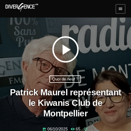
menu
play_arrow
Quoi de neuf ?
Patrick Maurel représentant
le Kiwanis Club de
Montpellier
06/10/2025
65
today