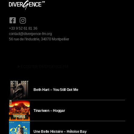
+33 9 52 61 81 36
contact@divergence-fm.org
56 rue de l'industrie, 34070 Montpellier
play_arrow
ÉCOUTER DIVERGENCE-FM
Beth Hart – You Still Got Me
Tinariwen – Hoggar
Une Belle Histoire – Héloïse Bay