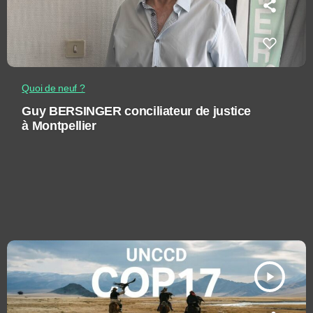
Quoi de neuf ?
Guy BERSINGER conciliateur de justice
à Montpellier
play_arrow