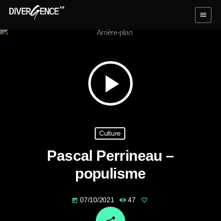
menu
play_arrow
Culture
Pascal Perrineau –
populisme
07/10/2021
47
today
email