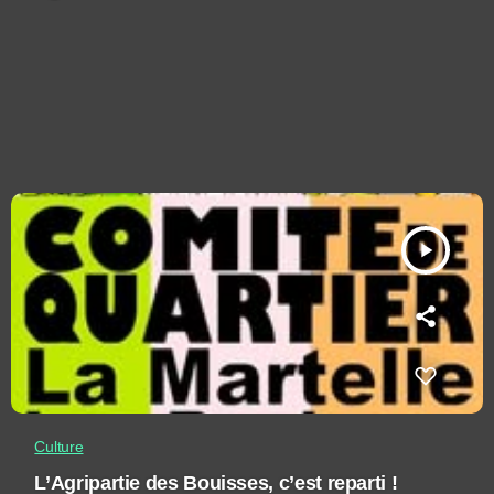
play_arrow
Culture
L’Agripartie des Bouisses, c’est reparti !