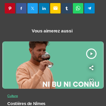
email
Vous aimerez aussi
play_arrow
Culture
Costières de Nîmes