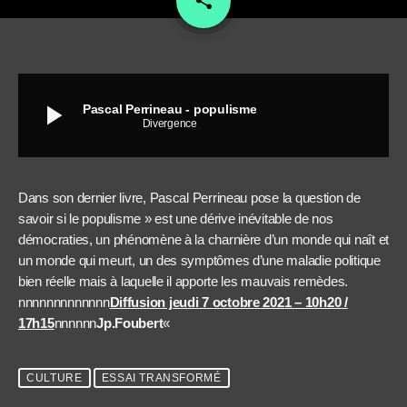
share
play_arrow
Pascal Perrineau - populisme
Divergence
Dans son dernier livre, Pascal Perrineau pose la question de
savoir si le populisme » est une dérive inévitable de nos
démocraties, un phénomène à la charnière d’un monde qui naît et
un monde qui meurt, un des symptômes d’une maladie politique
bien réelle mais à laquelle il apporte les mauvais remèdes.
nnnnnnnnnnnnn
Diffusion jeudi 7 octobre 2021 – 10h20 /
17h15
nnnnnn
Jp.Foubert
«
CULTURE
ESSAI TRANSFORMÉ