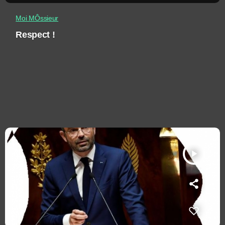
Moi MÔssieur
Respect !
play_arrow