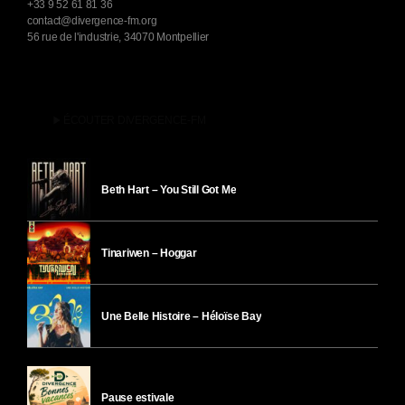
+33 9 52 61 81 36
contact@divergence-fm.org
56 rue de l'industrie, 34070 Montpellier
play_arrow
ÉCOUTER DIVERGENCE-FM
Beth Hart – You Still Got Me
Tinariwen – Hoggar
Une Belle Histoire – Héloïse Bay
Pause estivale