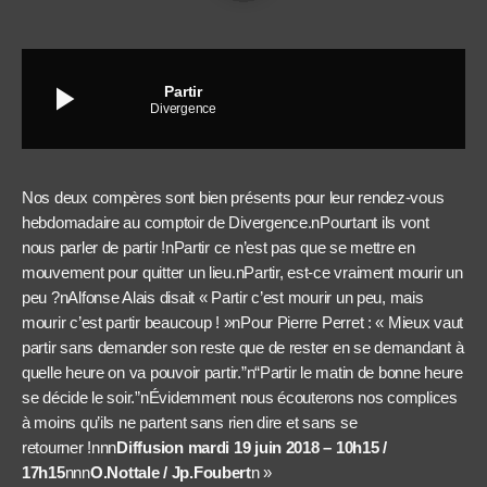
play_arrow
Partir
Divergence
Nos deux compères sont bien présents pour leur rendez-vous
hebdomadaire au comptoir de Divergence.nPourtant ils vont
nous parler de partir !nPartir ce n’est pas que se mettre en
mouvement pour quitter un lieu.nPartir, est-ce vraiment mourir un
peu ?nAlfonse Alais disait « Partir c’est mourir un peu, mais
mourir c’est partir beaucoup ! »nPour Pierre Perret : « Mieux vaut
partir sans demander son reste que de rester en se demandant à
quelle heure on va pouvoir partir.”n“Partir le matin de bonne heure
se décide le soir.”nÉvidemment nous écouterons nos complices
à moins qu’ils ne partent sans rien dire et sans se
retourner !nnn
Diffusion mardi 19 juin 2018 – 10h15 /
17h15
nnn
O.Nottale / Jp.Foubert
n »