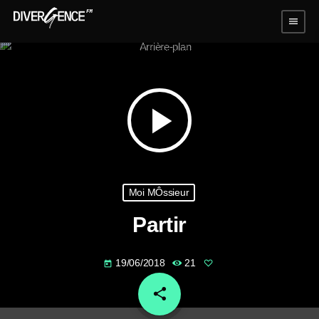
menu
play_arrow
Moi MÔssieur
Partir
19/06/2018
21
today
share
email