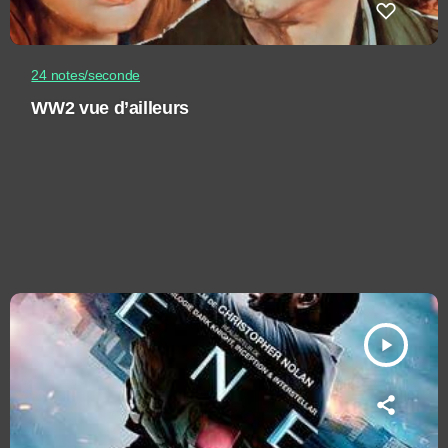
24 notes/seconde
WW2 vue d’ailleurs
play_arrow