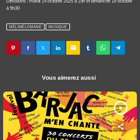
Diffusions : mardi 14 octobre 2025 à 15h et dimanche 19 octobre
à 9h30
MÉLIMÉLOMANE
MUSIQUE
email
Vous aimerez aussi
play_arrow