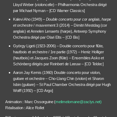
Lloyd Weber (violoncelle) – Philharmonia Orchestra dirigé
par Michael Nyman – [CD Warner Classics]
Kalevi Aho (1949) –
Double concerto pour cor anglais, harpe
et orchestre
/ mouvement 3 (2014) – Dimitri Mestdag (cor
anglais) et Annelen Lenaerts (harpe), Antwerp Symphony
Orchestra dirigé par Olari Elts – [CD Bis]
György Ligeti (1923-2006) – Double concerto pour flûte,
hautbois et orchestre / 1re partie (1972) – Heniz Holliger
(hautbois) et Jacques Zoon (flûte) – Ensembles Asko et
Schönberg dirigés par Reinbert de Leeuw – [CD Teldec]
Aaron Jay Kernis (1960) Double concerto pour violon,
guitare et orchestre – Cho-LIang Chin (violon) et Sharon
Isbin (guitare) – St Paul Chamber Orchestra dirigé par Hugh
Wolff (1992) – [CD Argo]
Animation : Marc Ossorguine (
melimelomane@zaclys.net)
Réalisation : Alice Rollet