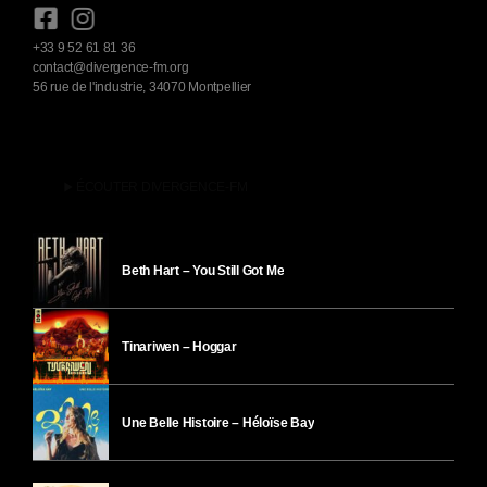
+33 9 52 61 81 36
contact@divergence-fm.org
56 rue de l'industrie, 34070 Montpellier
play_arrow
ÉCOUTER DIVERGENCE-FM
Beth Hart – You Still Got Me
Tinariwen – Hoggar
Une Belle Histoire – Héloïse Bay