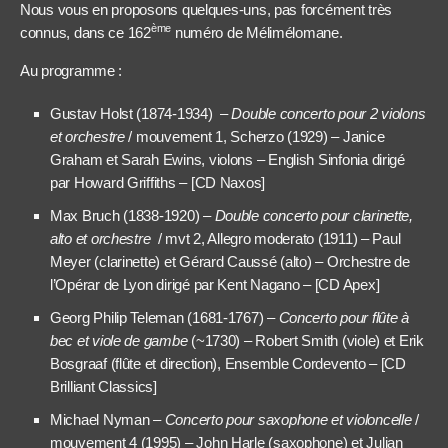
Nous vous en proposons quelques-uns, pas forcément très
ème
connus, dans ce 162
numéro de Mélimélomane.
Au programme :
Gustav Holst (1874-1934) –
Double concerto pour 2 violons
et orchestre
/ mouvement 1, Scherzo (1929) – Janice
Graham et Sarah Ewins, violons – English Sinfonia dirigé
par Howard Griffiths – [CD Naxos]
Max Bruch (1838-1920) –
Double concerto pour clarinette,
alto et orchestre
/ mvt 2, Allegro moderato (1911) – Paul
Meyer (clarinette) et Gérard Caussé (alto) – Orchestre de
l’Opérar de Lyon dirigé par Kent Nagano – [CD Apex]
Georg Philip Teleman (1681-1767) –
Concerto pour flûte à
bec et viole de gambe
(~1730) – Robert Smith (viole) et Erik
Bosgraaf (flûte et direction), Ensemble Cordevento – [CD
Brilliant Classics]
Michael Nyman –
Concerto pour saxophone et violoncelle
/
mouvement 4 (1995) – John Harle (saxophone) et Julian