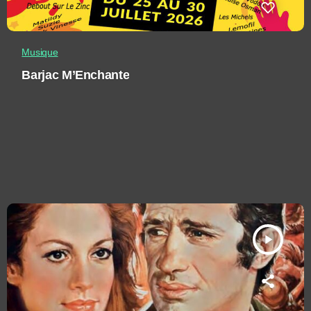
Musique
Barjac M’Enchante
play_arrow